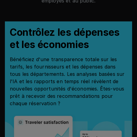
employés et au public.
Contrôlez les dépenses
et les économies
Bénéficiez d'une transparence totale sur les
tarifs, les fournisseurs et les dépenses dans
tous les départements. Les analyses basées sur
l'IA et les rapports en temps réel révèlent de
nouvelles opportunités d'économies. Êtes-vous
prêt à recevoir des recommandations pour
chaque réservation ?