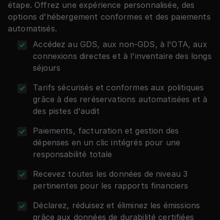
84%
émissions de CO₂ par nuitée et une acceptation du
étape. Offrez une expérience personnalisée, des
VCC de 98 %.
options d'hébergement conformes et des paiements
adoption du programme contre 34 % avant le HRS
automatisés.
-6.5%
Accédez au GDS, aux non-GDS, à l'OTA, aux
connexions directes et à l'inventaire des longs
évitement des coûts par rapport aux tarifs publics
séjours
Lire l'étude de cas
Tarifs sécurisés et conformes aux politiques
Lire l'étude de cas
grâce à des reréservations automatisées et à
des pistes d'audit
Paiements, facturation et gestion des
dépenses en un clic intégrés pour une
responsabilité totale
Recevez toutes les données de niveau 3
pertinentes pour les rapports financiers
Déclarez, réduisez et éliminez les émissions
grâce aux données de durabilité certifiées