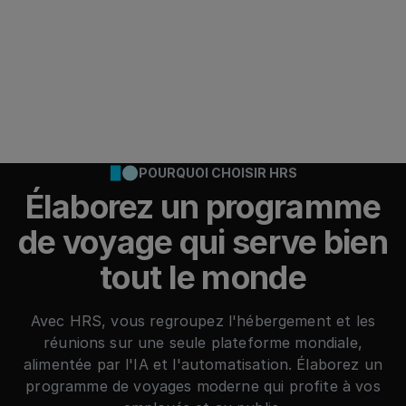
risque élevé de violation des politiques. Cela
peut entraîner des lacunes en matière de
conformité, des violations des lois ou une
négligence du devoir de diligence. Les
incohérences seront immédiatement signalées
par les auditeurs.
POURQUOI CHOISIR HRS
Élaborez un programme
de voyage qui serve bien
tout le monde
Avec HRS, vous regroupez l'hébergement et les
réunions sur une seule plateforme mondiale,
alimentée par l'IA et l'automatisation. Élaborez un
programme de voyages moderne qui profite à vos