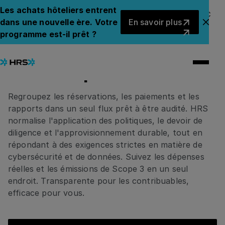
Les achats hôteliers entrent
En savoir plus
HRS POUR LE GOUVERNEMENT ET LE SECTEUR PUBLIC
dans une nouvelle ère. Votre
En savoir plus
Régir l'hébergement et
Fer
programme est-il prêt ?
les réunions pour les
services publics
Regroupez les réservations, les paiements et les
rapports dans un seul flux prêt à être audité. HRS
normalise l'application des politiques, le devoir de
diligence et l'approvisionnement durable, tout en
répondant à des exigences strictes en matière de
cybersécurité et de données. Suivez les dépenses
réelles et les émissions de Scope 3 en un seul
endroit. Transparente pour les contribuables,
efficace pour vous.
Réservez une démo