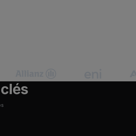
 clés
es