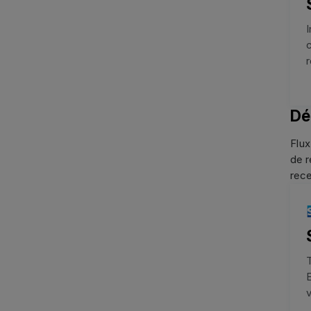
I
r
Dé
Flux
de r
rece
v