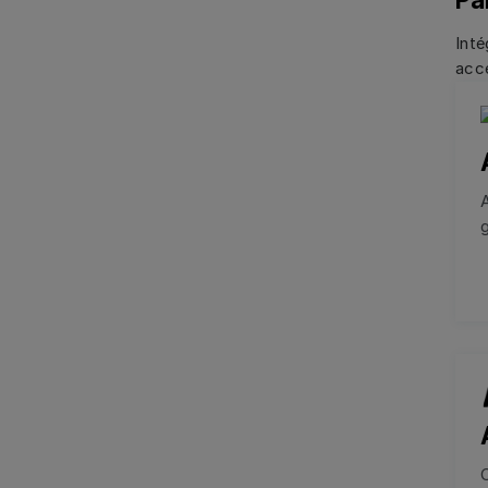
Inté
acce
g