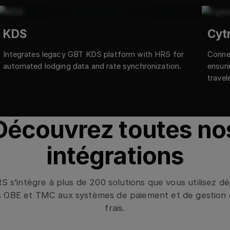
KDS
Cytr
Integrates legacy GBT KDS platform with HRS for
Connec
automated lodging data and rate synchronization.
ensuri
travel
Découvrez toutes no
intégrations
S s’intègre à plus de 200 solutions que vous utilisez déj
s OBE et TMC aux systèmes de paiement et de gestion 
frais.