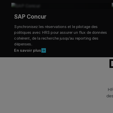
SAP Concur
Synchronisez les réservations et le pilotage des
politiques avec HRS pour assurer un flux de données
cohérent, de la recherche jusqu’au reporting des
dépenses.
En savoir plus
En savoir plus
HR
de