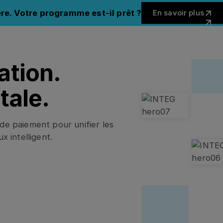
En savoir 
re. Votre programme est-il prêt ?
En savoir plus
Fermer 
ation.
tale.
e paiement pour unifier les
x intelligent.