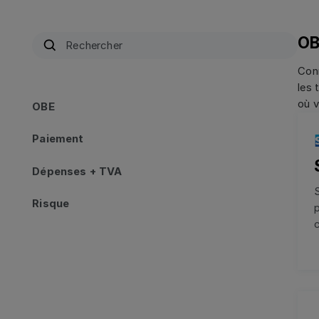
OB
Conn
les 
où v
OBE
OBE
Paiement
Paiement
Dépenses + TVA
Dépenses + TVA
S
Risque
Risque
p
c