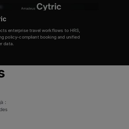
ic
ts enterprise travel workflows to HRS,
ng policy-compliant booking and unified
er data.
s
à :
des