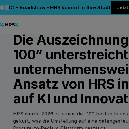
Back to Blog
Back to Blog
CLF Roadshow – HRS kommt in Ihre Stadt
Jetz
05.02.2026
/
7
min read
AWARDS
Die Auszeichnung
100“ unterstreich
unternehmenswei
Ansatz von HRS i
auf KI und Innovat
HRS wurde 2026 zu einem der 100 besten Innova
gekürt, was die Umstellung auf eine datengesteu
Procure-to-Reclaim-Plattform bestätigt.