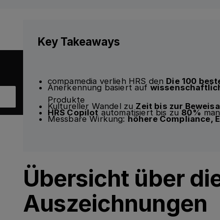
Key Takeaways
compamedia verlieh HRS den
Die 100 bes
Anerkennung basiert auf
wissenschaftlic
Produkte
Kultureller Wandel zu
Zeit bis zur Bewei
HRS Copilot
automatisiert bis zu
80%
manu
Messbare Wirkung:
höhere Compliance, E
Übersicht über di
Auszeichnungen