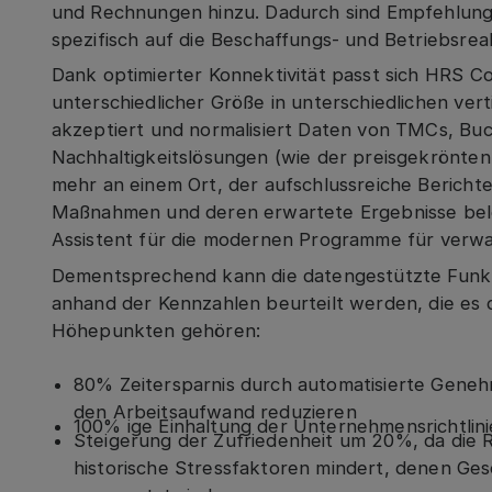
und Rechnungen hinzu. Dadurch sind Empfehlungen
spezifisch auf die Beschaffungs- und Betriebsrea
Dank optimierter Konnektivität passt sich HRS C
unterschiedlicher Größe in unterschiedlichen ver
akzeptiert und normalisiert Daten von TMCs, Buc
Nachhaltigkeitslösungen (wie der preisgekrönten
mehr an einem Ort, der aufschlussreiche Berichte 
Maßnahmen und deren erwartete Ergebnisse beleu
Assistent für die modernen Programme für verwa
Dementsprechend kann die datengestützte Funkti
anhand der Kennzahlen beurteilt werden, die es 
Höhepunkten gehören:
80% Zeitersparnis durch automatisierte Geneh
den Arbeitsaufwand reduzieren
100% ige Einhaltung der Unternehmensrichtli
Steigerung der Zufriedenheit um 20%, da die R
historische Stressfaktoren mindert, denen Ges