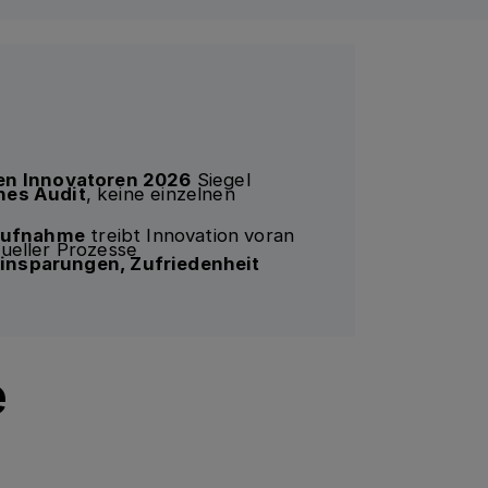
ten Innovatoren 2026
Siegel
hes Audit
, keine einzelnen
saufnahme
treibt Innovation voran
eller Prozesse
insparungen, Zufriedenheit
e