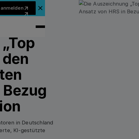
Jetzt anmelden
t anmelden
Ankündigungsbanner schließen
 „Top
t den
ten
n Bezug
ion
toren in Deutschland
erte, KI-gestützte