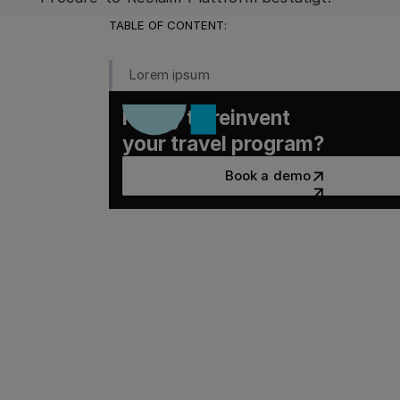
TABLE OF CONTENT:
Lorem ipsum
Ready to reinvent
your travel program?
Book a demo
Book a demo