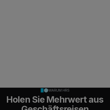
Nutzung. Eine schlechte Investition.
Lückenhafte Compliance
Finanzdienstleister unterliegen strengen
Pflichten über Ihre Ausgaben zu berichten.
Auch in Bezug auf Spesen rundum Reisen oder
Entertainment. Ohne automatische Protokolle,
Einzelrechnungen und regulatorischen Daten
wird jede Reise zum Compliance-Risiko.
WARUM HRS
Holen Sie Mehrwert aus
Geschäftsreisen