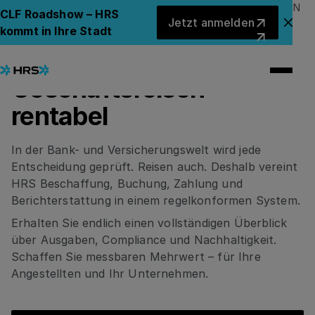
HRS FÜR FINANZDIENSTLEISTER UND VERSICHERUNGEN
Jetzt anmelden
CLF Roadshow – HRS
Jetzt anmelden
So machen
Ank
kommt in Ihre Stadt
Finanzinstitute
Geschäftsreisen
rentabel
In der Bank- und Versicherungswelt wird jede
Entscheidung geprüft. Reisen auch. Deshalb vereint
HRS Beschaffung, Buchung, Zahlung und
Berichterstattung in einem regelkonformen System.
Erhalten Sie endlich einen vollständigen Überblick
über Ausgaben, Compliance und Nachhaltigkeit.
Schaffen Sie messbaren Mehrwert – für Ihre
Angestellten und Ihr Unternehmen.