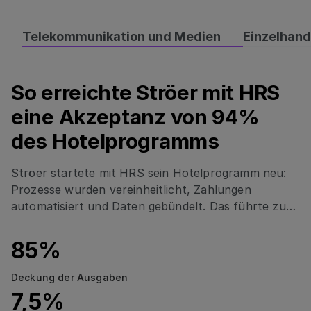
Telekommunikation und Medien
Einzelhand
So erreichte Ströer mit HRS
So erreichte Ströer mit HRS eine Akzeptanz von 94
eine Akzeptanz von 94%
des Hotelprogramms
Ströer startete mit HRS sein Hotelprogramm neu:
Prozesse wurden vereinheitlicht, Zahlungen
automatisiert und Daten gebündelt. Das führte zu
94 % Programmtreue, klarer Kostenkontrolle,
hoher Zahlungssicherheit und mehr Nachhaltigkeit.
85%
Deckung der Ausgaben
7,5%