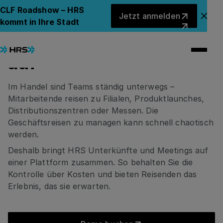
HRS FÜR FMCG UND EINZELHANDEL
Jetzt anmelden
CLF Roadshow – HRS
Jetzt anmelden
Stocken Sie Ihr
Ank
kommt in Ihre Stadt
Reiseprogramm mit KI
auf
Im Handel sind Teams ständig unterwegs –
Mitarbeitende reisen zu Filialen, Produktlaunches,
Distributionszentren oder Messen. Die
Geschäftsreisen zu managen kann schnell chaotisch
werden.
Deshalb bringt HRS Unterkünfte und Meetings auf
einer Plattform zusammen. So behalten Sie die
Kontrolle über Kosten und bieten Reisenden das
Erlebnis, das sie erwarten.
Demo buchen