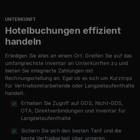
Transaktionen wurden jetzt jährlich online durchgeführt
Lesen Sie die Fallstudie
Lesen Sie die Fallstudie
Lesen Sie die Fallstudie
UNTERKUNFT
Lesen Sie die Fallstudie
Lesen Sie die Fallstudie
Lesen Sie die Fallstudie
Hotelbuchungen effizient
handeln
Erledigen Sie alles an einem Ort. Greifen Sie auf das
umfangreichste Inventar an Unterkünften zu und
bieten Sie integrierte Zahlungen mit
Rechnungsstellung an. Egal ob es sich um Kurztrips
für Vertriebsmitarbeitende oder Langzeitaufenthalte
handelt.
Erhalten Sie Zugriff auf GDS, Nicht-GDS,
OTA, Direktverbindungen und Inventar für
Langzeitaufenthalte
Sichern Sie sich den besten Tarif und die
beste Verfügbarkeit über unseren