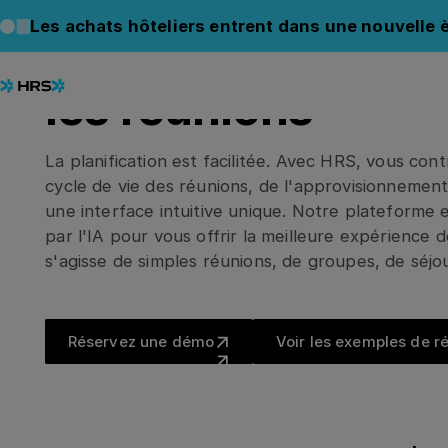
HRS POUR LES RESPONSABLES DE RÉUNION
Les achats hôteliers entrent dans une nouvelle è
La façon moderne
les réunions
La planification est facilitée. Avec HRS, vous con
cycle de vie des réunions, de l'approvisionnemen
une interface intuitive unique. Notre plateforme 
par l'IA pour vous offrir la meilleure expérience de
s'agisse de simples réunions, de groupes, de séjo
Réservez une démo
Voir l
Réservez une démo
Voir les exemples de r