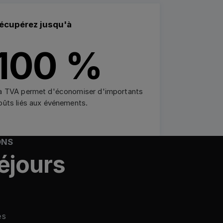
écupérez jusqu'à
100 %
a TVA permet d'économiser d'importants
oûts liés aux événements.
ONS
séjours
es