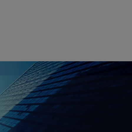
 votre
t
sez
e