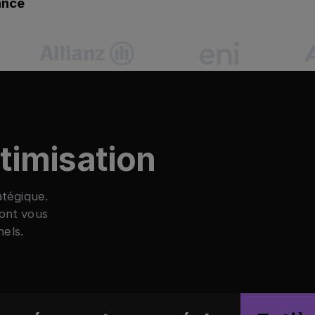
ance
ptimisation
atégique.
dont vous
els.