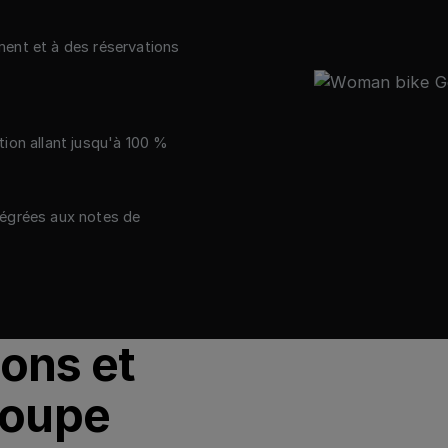
ent et à des réservations
és
tion allant jusqu'à 100 %
tégrées aux notes de
ions et
roupe