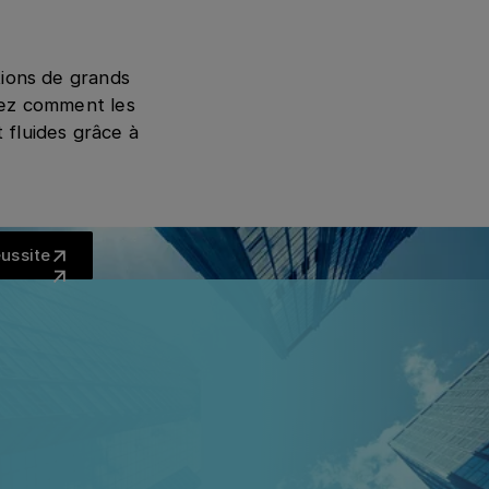
tions de grands
dez comment les
 fluides grâce à
es exemples de réussite
éussite
INTÉGRATIONS
rez HRS sans effort à
écosystème existan
S fonctionne avec plus de 200 solutions que vous utili
déjà. De l'OBE aux TMC en passant par les systèmes d