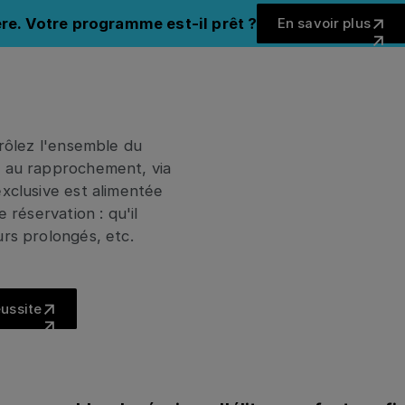
En savoir 
S
re. Votre programme est-il prêt ?
En savoir plus
Fermer 
 de gérer
trôlez l'ensemble du
t au rapprochement, via
exclusive est alimentée
 réservation : qu'il
urs prolongés, etc.
es exemples de réussite
éussite