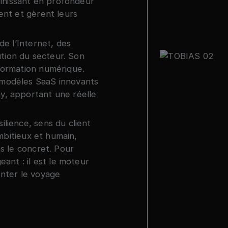
inissant en profondeur
lent et gèrent leurs
de l’Internet, des
lution du secteur. Son
sformation numérique.
s modèles SaaS innovants
ay, apportant une réelle
ilience, sens du client
ambitieux et humain,
ns le concret. Pour
eant : il est le moteur
enter le voyage