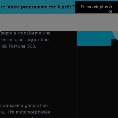
En savoir 
re. Votre programme est-il prêt ?
En savoir plus
Fermer 
s Ragge a transformé une
remier plan, aujourd’hui
s du Fortune 500.
 la deuxième génération
ale, il l’a métamorphosée