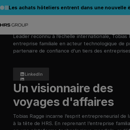
HRS LEADERSHIP
Les achats hôteliers entrent dans une nouvelle è
Tobias Ragge
Leader reconnu à l’échelle internationale, Tobia
entreprise familiale en acteur technologique de p
partenaire de confiance d’un tiers des entreprise
Voir les exemples de réussite
LinkedIn
Un visionnaire des
voyages d'affaires
Tobias Ragge incarne l’esprit entrepreneurial de
à la tête de HRS. En reprenant l’entreprise famili