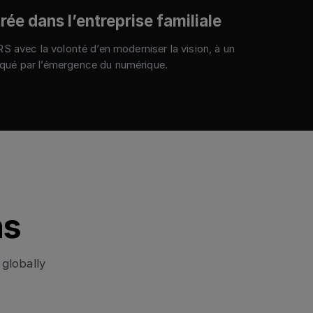
rée dans l’entreprise familiale
RS avec la volonté d’en moderniser la vision, à un
ué par l’émergence du numérique.
ns
 globally