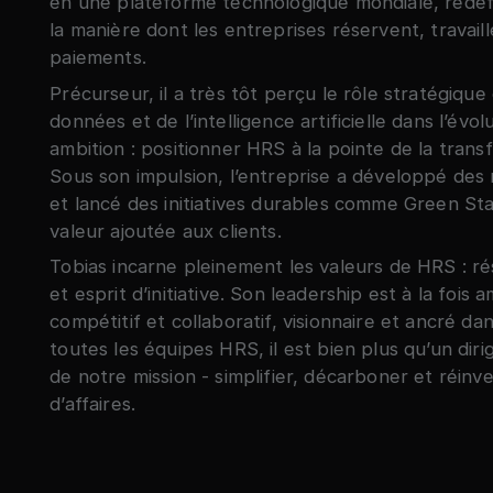
en une plateforme technologique mondiale, redéf
la manière dont les entreprises réservent, travail
paiements.
Précurseur, il a très tôt perçu le rôle stratégique 
données et de l’intelligence artificielle dans l’évo
ambition : positionner HRS à la pointe de la tran
Sous son impulsion, l’entreprise a développé de
et lancé des initiatives durables comme Green St
valeur ajoutée aux clients.
Tobias incarne pleinement les valeurs de HRS : rés
et esprit d’initiative. Son leadership est à la fois 
compétitif et collaboratif, visionnaire et ancré da
toutes les équipes HRS, il est bien plus qu’un dirig
de notre mission - simplifier, décarboner et réinv
d’affaires.