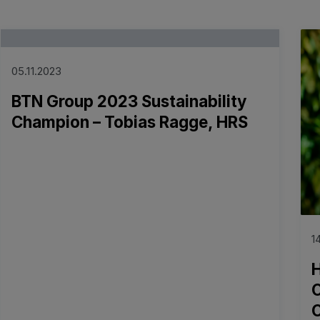
Read more
Re
05.11.2023
BTN Group 2023 Sustainability
Champion – Tobias Ragge, HRS
1
O
C