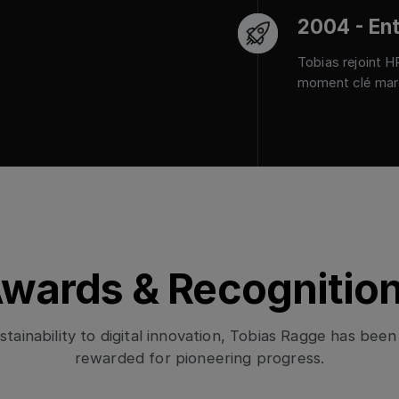
2004 - Ent
Tobias rejoint H
moment clé marq
wards & Recognitio
tainability to digital innovation, Tobias Ragge has been
rewarded for pioneering progress.