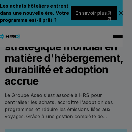
All Case Studies
All Case Studies
Les achats hôteliers entrent
En savoir plus
dans une nouvelle ère. Votre
En savoir plus
Fer
programme est-il prêt ?
5
min read
RETAIL
Approvisionnement
stratégique mondial en
matière d'hébergement,
durabilité et adoption
accrue
Le Groupe Adeo s'est associé à HRS pour
centraliser les achats, accroître l'adoption des
programmes et réduire les émissions liées aux
voyages. Grâce à une gestion complète de
l'hébergement, à des solutions de paiement
améliorées et à des processus axés sur la durabilité,
Download