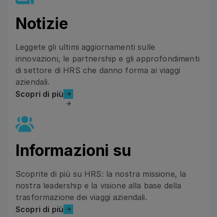
Notizie
Leggete gli ultimi aggiornamenti sulle
Scopri di più
innovazioni, le partnership e gli approfondimenti
di settore di HRS che danno forma ai viaggi
aziendali.
Scopri di più
Scopri di più
Informazioni su
Scoprite di più su HRS: la nostra missione, la
Scopri di più
nostra leadership e la visione alla base della
trasformazione dei viaggi aziendali.
Scopri di più
Scopri di più