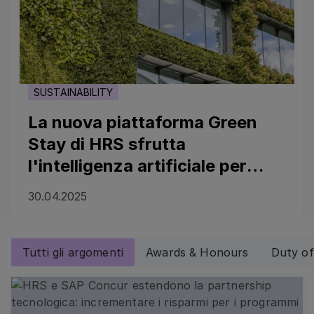
SUSTAINABILITY
La nuova piattaforma Green
Stay di HRS sfrutta
l'intelligenza artificiale per
aiutare gli albergatori ad
30.04.2025
accelerare i processi di RFP
Tutti gli argomenti
Awards & Honours
Duty of
HRS e SAP Concur estendono la partnership tecnologica