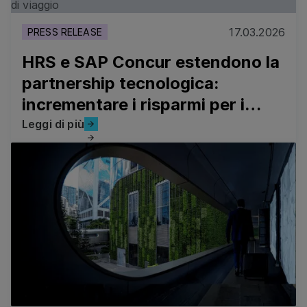
17.03.2026
PRESS RELEASE
HRS e SAP Concur estendono la
partnership tecnologica:
incrementare i risparmi per i
programmi di viaggio
Leggi di più
Leggi di più
Rapporto sullo stato della sostenibilità 2025 di HRS