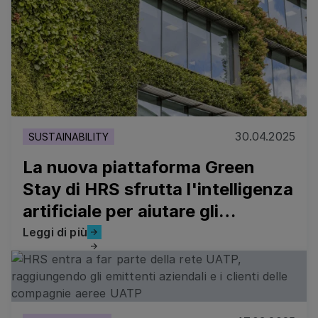
30.04.2025
SUSTAINABILITY
La nuova piattaforma Green
Stay di HRS sfrutta l'intelligenza
artificiale per aiutare gli
albergatori ad accelerare i
Leggi di più
Leggi di più
processi di RFP
HRS entra a far parte della rete UATP, raggiungendo gli