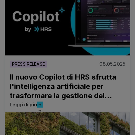
08.05.2025
PRESS RELEASE
Il nuovo Copilot di HRS sfrutta
l'intelligenza artificiale per
trasformare la gestione dei
viaggi
Leggi di più
Leggi di più
La nuova piattaforma Green Stay di HRS sfrutta l'intelli