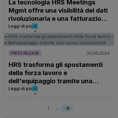
La tecnologia HRS Meetings
Mgmt offre una visibilità dei dati
rivoluzionaria e una fatturazione
automatizzata
Leggi di più
Leggi di più
HRS trasforma gli spostamenti della forza lavoro e de
30.09.2024
PRESS RELEASE
HRS trasforma gli spostamenti
della forza lavoro e
dell'equipaggio tramite una
nuova automazione
Leggi di più
Leggi di più
1
...