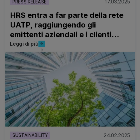
17.03.2025
PRESS RELEASE
HRS entra a far parte della rete
UATP, raggiungendo gli
emittenti aziendali e i clienti
delle compagnie aeree UATP
Leggi di più
Leggi di più
HRS presenta un ampio centro di formazione sulla soste
24.02.2025
SUSTAINABILITY