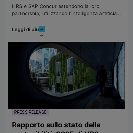
tecnologica:
HRS e SAP Concur estendono la loro
incrementare i risparmi
partnership, utilizzando l'intelligenza artificiale
per aiutare le aziende a risparmiare fino al
per i programmi di
20% sui viaggi attraverso l'automazione e una
Leggi di più
Leggi di più
viaggio
migliore conformità.
Rapporto sullo stato della sostenibilità 2025 di HRS
PRESS RELEASE
Rapporto sullo stato della