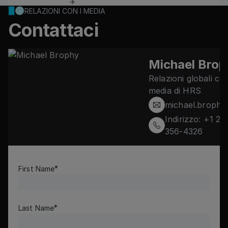
RELAZIONI CON I MEDIA
Contattaci
Michael Brop
Relazioni globali con
media di HRS
michael.brophy@hr
michael.broph
Indirizzo: +1 214-3
Indirizzo: +1 21
356-4326
First Name
Last Name