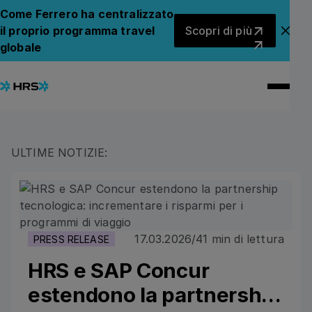
Notizie
Come Ferrero ha centralizzato
Scopri di più
il proprio programma travel
Scopri di più
Chiu
Rimani aggiornato sulle ultime notizie di HRS, sulle
globale
innovazioni di prodotto e sugli approfondimenti del
settore che plasmano il futuro degli alloggi e delle
riunioni aziendali.
ULTIME NOTIZIE:
HRS e SAP Concur estendono la partnership tecnologic
17.03.2026
/
4
1 min di lettura
PRESS RELEASE
HRS e SAP Concur
estendono la partnership