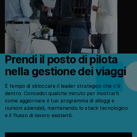
Prendi il posto di pilota
nella gestione dei viaggi
È tempo di sbloccare il leader strategico che c'è
dentro. Concedici qualche minuto per mostrarti
come aggiornare il tuo programma di alloggi e
riunioni aziendali, mantenendo lo stack tecnologico
e il flusso di lavoro esistenti.
Prenota una demo