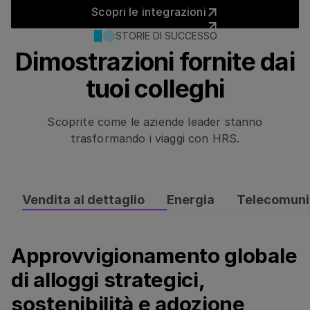
Scopri le integrazioni
Scopri le integrazioni
STORIE DI SUCCESSO
Dimostrazioni fornite dai
tuoi colleghi
Scoprite come le aziende leader stanno
trasformando i viaggi con HRS.
Vendita al dettaglio
Energia
Telecomuni
Approvvigionamento globale
Approvvigionamento globale di alloggi strategici, sosten
di alloggi strategici,
sostenibilità e adozione