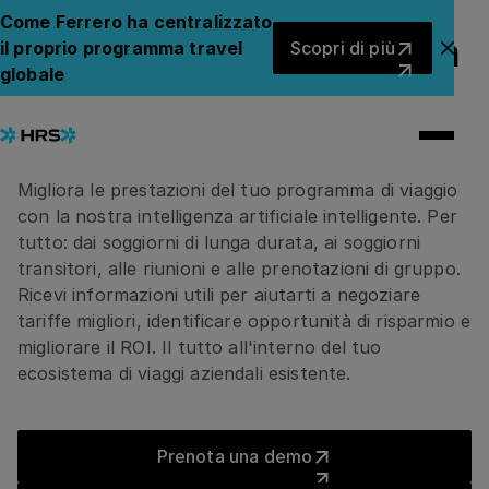
GESTIONE DI ALLOGGI E RIUNIONI
Come Ferrero ha centralizzato
Scopri di più
Il tuo percorso verso una
il proprio programma travel
Scopri di più
Chiu
globale
gestione strategica dei
viaggi
Migliora le prestazioni del tuo programma di viaggio
con la nostra intelligenza artificiale intelligente. Per
tutto: dai soggiorni di lunga durata, ai soggiorni
transitori, alle riunioni e alle prenotazioni di gruppo.
Ricevi informazioni utili per aiutarti a negoziare
tariffe migliori, identificare opportunità di risparmio e
migliorare il ROI. Il tutto all'interno del tuo
ecosistema di viaggi aziendali esistente.
Prenota una demo
Prenota una demo