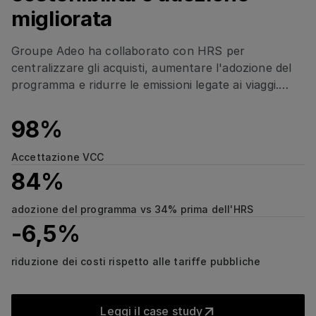
migliorata
Groupe Adeo ha collaborato con HRS per
centralizzare gli acquisti, aumentare l'adozione del
programma e ridurre le emissioni legate ai viaggi.
Attraverso una gestione completa degli alloggi,
soluzioni di pagamento migliorate e processi
98%
incentrati sulla sostenibilità, il gruppo ha ottenuto
una significativa riduzione dei costi, un tasso di
Accettazione VCC
adozione dell'84%, una riduzione di CO₂ del 10% per
84%
camera a notte e il 98% di accettazione del VCC.
Trasformazione basata sui
adozione del programma vs 34% prima dell'HRS
-6,5%
dati: come PwC Italy ha
La strada verso lo zero netto
raggiunto il 91% di adozione
riduzione dei costi rispetto alle tariffe pubbliche
online
Deutsche Telekom ha collaborato con HRS per
Leggi il case study
creare un programma di alloggi più efficiente e
Leggi il case study