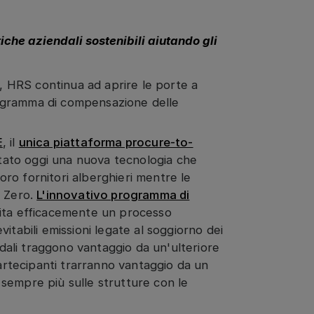
iche aziendali sostenibili aiutando gli
y, HRS continua ad aprire le porte a
programma di compensazione delle
E
, il
unica piattaforma procure-to-
tato oggi una nuova tecnologia che
loro fornitori alberghieri mentre le
t Zero.
L'innovativo programma di
lita efficacemente un processo
itabili emissioni legate al soggiorno dei
ndali traggono vantaggio da un'ulteriore
partecipanti trarranno vantaggio da un
sempre più sulle strutture con le