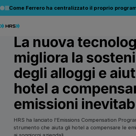
Back to News
Back to News
Come Ferrero ha centralizzato il proprio progra
20.11.2023
PRESS RELEASE
La nuova tecnolo
migliora la sosteni
degli alloggi e aiut
hotel a compensar
emissioni inevitabi
HRS ha lanciato l'Emissions Compensation Progr
strumento che aiuta gli hotel a compensare le emis
ai soggiorni aziendali.