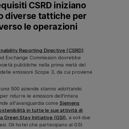
equisiti CSRD iniziano
o diverse tattiche per
 verso le operazioni
ainability Reporting Directive (CSRD)
ty and Exchange Commission dovrebbe
 società pubbliche nella prima metà del
delle emissioni Scope 3, da cui proviene
tuna
500 aziende stanno adottando
er ridurre le emissioni dell'intera
ziende all'avanguardia come
Siemens
tenibilità in tutte le sue attività di
a Green Stay Initiative (GSI)
, a soli due
aesi. Gli hotel che partecipano al GSI