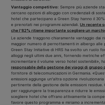
Vantaggio competitivo:
Sempre più aziende stann
cercano opzioni di alloggio con credenziali di soste
hotel che partecipano a Green Stay hanno il 30% in
e prenotati nei programmi aziendali.
Un recente so
che l'82% ritiene importante scegliere un marchi
Le aziende traggono chiaramente vantaggio dai risu
maggior numero di pernottamenti in albergo alle 
Green Stay Initiative di HRS ha svolto un ruolo 
alloggi negli ultimi due anni, fornendo metriche ef
incrementare il volume verso hotel sostenibili», h
responsabile della gestione dei viaggi di grupp
fornitore di telecomunicazioni in Germania. «Qu
emissioni aggiunge un'altra opzione rivoluzionari
pertinente della gestione delle emissioni residue.
per raggiungere la trasparenza e ridurre le emiss
scegliere hotel che offrano attivamente la compe
favore questo programma e miriamo a incrementa