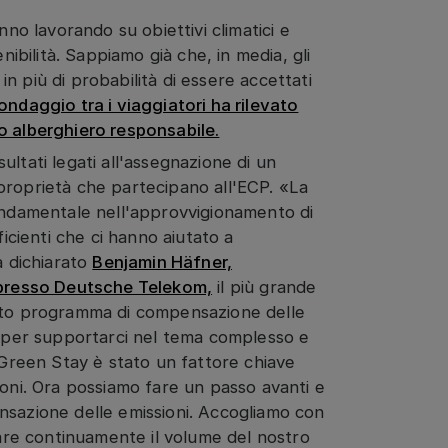
o lavorando su obiettivi climatici e
nibilità. Sappiamo già che, in media, gli
 più di probabilità di essere accettati
ndaggio tra i viaggiatori ha rilevato
o alberghiero responsabile.
ltati legati all'assegnazione di un
proprietà che partecipano all'ECP. «La
fondamentale nell'approvvigionamento di
ficienti che ci hanno aiutato a
a dichiarato
Benjamin Häfner,
o presso Deutsche Telekom,
il più grande
esto programma di compensazione delle
a per supportarci nel tema complesso e
 Green Stay è stato un fattore chiave
ioni. Ora possiamo fare un passo avanti e
nsazione delle emissioni. Accogliamo con
re continuamente il volume del nostro