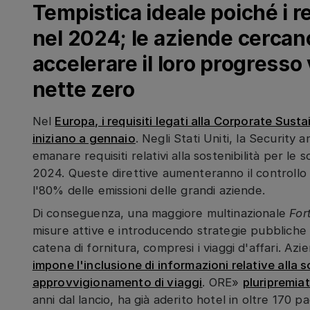
Tempistica ideale poiché i r
nel 2024; le aziende cercan
accelerare il loro progresso
nette zero
Nel
Europa, i requisiti legati alla Corporate Sust
iniziano a gennaio
. Negli Stati Uniti, la Securi
emanare requisiti relativi alla sostenibilità per le
2024. Queste direttive aumenteranno il controllo 
l'80% delle emissioni delle grandi aziende.
Di conseguenza, una maggiore multinazionale
For
misure attive e introducendo strategie pubbliche p
catena di fornitura, compresi i viaggi d'affari. A
impone l'inclusione di informazioni relative alla sos
approvvigionamento di viaggi
. ORE»
pluripremiat
anni dal lancio, ha già aderito hotel in oltre 170 p