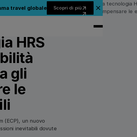
Scopri di più
mma travel globale
Scopri di più
Chiudi il banner dell'ann
gia HRS
bilità
a gli
e le
li
am (ECP), un nuovo
sioni inevitabili dovute