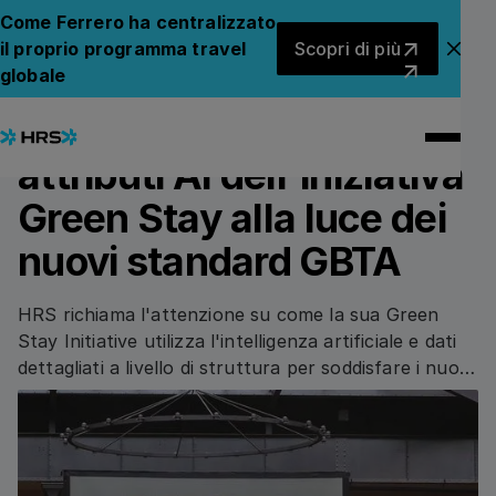
Back to News
Back to News
Come Ferrero ha centralizzato
Scopri di più
il proprio programma travel
Scopri di più
Chiu
globale
19.06.2024
SUSTAINABILITY
HRS evidenzia gli
attributi AI dell'iniziativa
Green Stay alla luce dei
nuovi standard GBTA
HRS richiama l'attenzione su come la sua Green
Stay Initiative utilizza l'intelligenza artificiale e dati
dettagliati a livello di struttura per soddisfare i nuovi
standard di sostenibilità degli acquisti alberghieri di
GBTA.