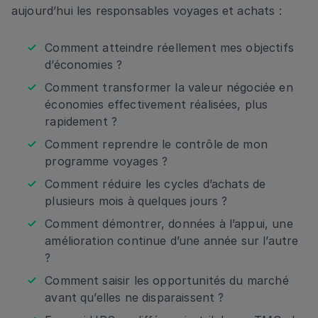
aujourd’hui les responsables voyages et achats :
Comment atteindre réellement mes objectifs
Pays
d’économies ?
Comment transformer la valeur négociée en
économies effectivement réalisées, plus
En cochant cette case, I souhaite recevoir
rapidement ?
directement des informations d’HRS, par email et
Comment reprendre le contrôle de mon
par téléphone sur les coordonnées que je transmets.
programme voyages ?
Je permets à HRS de traiter mes données
personnelles pour ces motifs uniquement et comme
Comment réduire les cycles d’achats de
décrit dans la Politique de Protection des données
plusieurs mois à quelques jours ?
personnelles. J’ai bien compris que je peux me
rétracter à n’importe quel moment.*
Comment démontrer, données à l’appui, une
amélioration continue d’une année sur l’autre
?
Envoyer
Comment saisir les opportunités du marché
avant qu’elles ne disparaissent ?