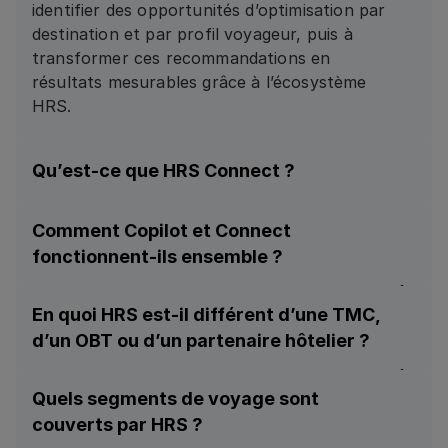
identifier des opportunités d’optimisation par
destination et par profil voyageur, puis à
transformer ces recommandations en
résultats mesurables grâce à l’écosystème
HRS.
Qu’est-ce que HRS Connect ?
HRS Connect constitue la couche
Comment Copilot et Connect
d’exécution. La plateforme intègre la stratégie
fonctionnent-ils ensemble ?
définie au niveau central directement dans les
processus de réservation et de planification
Copilot définit la stratégie. Connect la met en
des déplacements, des longs séjours, des
En quoi HRS est-il différent d’une TMC,
œuvre. Ce qui est configuré dans Copilot est
groupes et des réunions, afin de garantir une
d’un OBT ou d’un partenaire hôtelier ?
exécuté dans Connect. Ce qui est exécuté
application cohérente des politiques voyages.
dans Connect est validé au niveau de la
HRS n’est ni une TMC, ni un outil de
facture puis réinjecté dans Copilot, créant
Quels segments de voyage sont
réservation, ni une agence hôtelière. Il s’agit
ainsi une boucle continue entre stratégie,
couverts par HRS ?
d’un modèle opérationnel basé sur une
exécution et validation financière.