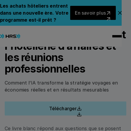
Back to Whitepapers
Retour aux livres blancs
Les achats hôteliers entrent
En savoir plus
dans une nouvelle ère. Votre
En savoir plus
Fer
Le nouveau modèle
programme est-il prêt ?
PLEASE FILL UP THIS FORM TO ACCESS THE
WHITEPAPER.
opérationnel qui redéfinit
l’hôtellerie d’affaires et
Prénom
les réunions
professionnelles
Nom de famille
Comment l’IA transforme la stratégie voyages en
économies réelles et en résultats mesurables
Entreprise
Télécharger
Download
Adresse électronique
Ce livre blanc répond aux questions que se posent