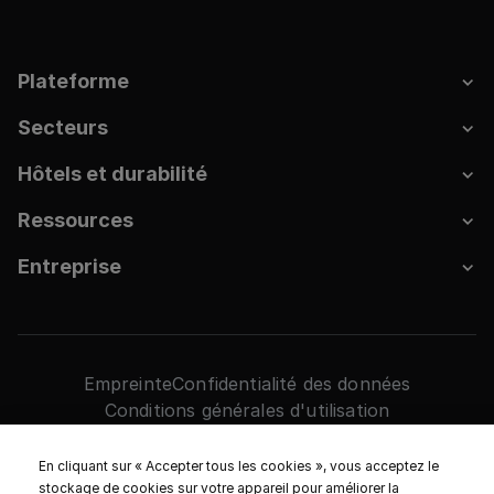
Plateforme
Secteurs
Hôtels et durabilité
Ressources
Entreprise
Empreinte
Confidentialité des données
Conditions générales d'utilisation
Paramètres des cookies
2026. HRS Tous droits réservés.
En cliquant sur « Accepter tous les cookies », vous acceptez le
stockage de cookies sur votre appareil pour améliorer la