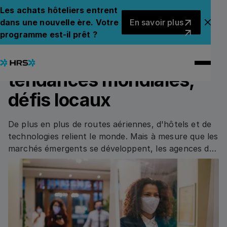
Back to Blog
Back to Blog
Les achats hôteliers entrent
En savoir plus
dans une nouvelle ère. Votre
En savoir plus
Fer
programme est-il prêt ?
03.03.2020
/
5
min read
CONNECT
Gestion des voyages :
tendances mondiales,
défis locaux
De plus en plus de routes aériennes, d'hôtels et de
technologies relient le monde. Mais à mesure que les
marchés émergents se développent, les agences de
voyages sont confrontées à de nouvelles
complexités. Cet article explore comment les
responsables régionaux et locaux des ressources
humaines font face à ces défis au Brésil et en Inde,
en équilibrant la stratégie mondiale avec les réalités
locales.