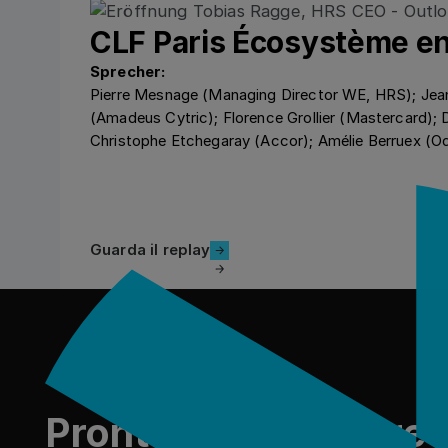
CLF Paris Écosystème 
Sprecher:
Pierre Mesnage (Managing Director WE, HRS); Jea
(Amadeus Cytric); Florence Grollier (Mastercard); D
Christophe Etchegaray (Accor); Amélie Berruex (O
Guarda il replay
Guarda il replay
Piè di pagina
Pronto a reinventare i