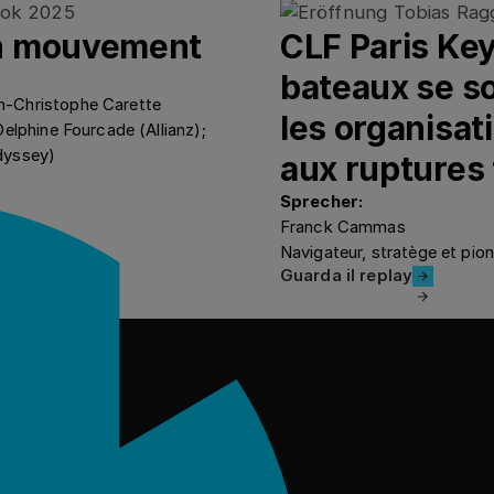
en mouvement
CLF Paris Ke
bateaux se so
n-Christophe Carette
les organisat
elphine Fourcade (Allianz);
dyssey)
aux ruptures
Sprecher:
Franck Cammas
Navigateur, stratège et pio
Guarda il repla
Guarda il replay
l tuo