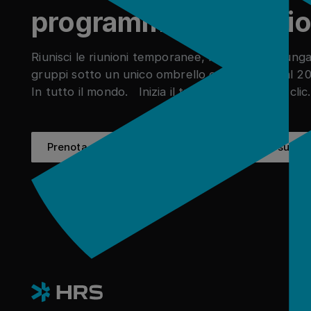
programma di viaggi
Riunisci le riunioni temporanee, i soggiorni di lunga
gruppi sotto un unico ombrello e ottieni fino al 20
In tutto il mondo. Inizia il tuo viaggio in pochi cli
Prenota una demo
Scopri le
Prenota una demo
Scopri le storie di succe