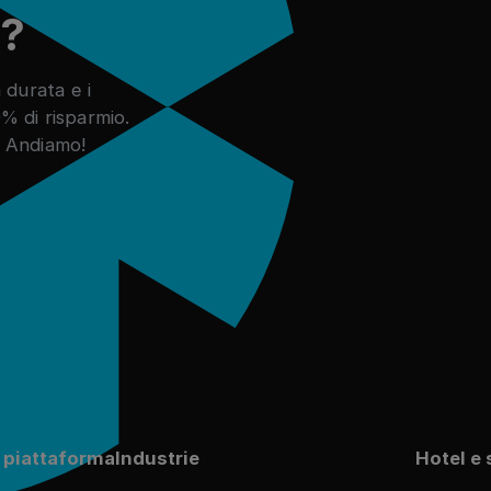
o?
 durata e i
% di risparmio.
c. Andiamo!
 storie di successo
sso
piattaforma
Industrie
Hotel e 