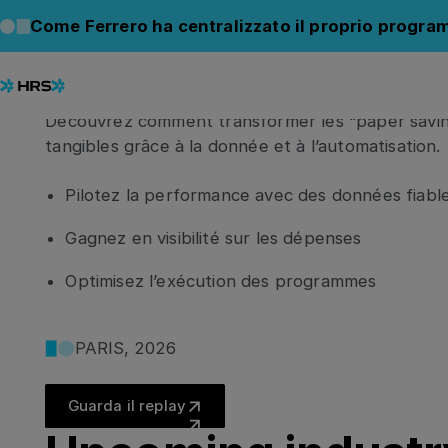
Des économies mesur
Come Ferrero ha centralizzato il proprio progra
impact réel sur le P&L
Découvrez comment transformer les “paper savin
tangibles grâce à la donnée et à l’automatisation.
Pilotez la performance avec des données fiab
Gagnez en visibilité sur les dépenses
Optimisez l’exécution des programmes
PARIS, 2026
Guarda il replay
Guarda il replay