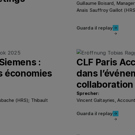
Guillaume Boisard, Manager
Anaïs Sauffroy Gaillot (HR
Guarda il repla
Guarda il replay
 Siemens :
CLF Paris Acc
s économies
dans l’événem
collaboration
Sprecher:
oubache (HRS); Thibault
Vincent Galtayries, Account
Guarda il repla
Guarda il replay