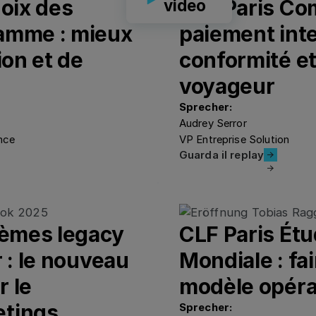
hoix des
CLF Paris Co
video
ramme : mieux
paiement inte
ion et de
conformité et
voyageur
Sprecher:
Audrey Serror
nce
VP Entreprise Solution
Guarda il repla
Guarda il replay
tèmes legacy
CLF Paris Étu
 : le nouveau
Mondiale : fai
r le
modèle opéra
etings
Sprecher: