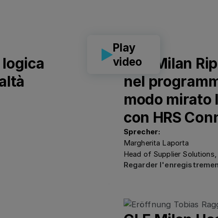
Play
 logica
CLF Milan Rip
video
altà
nel programm
modo mirato l
con HRS Con
Sprecher:
Margherita Laporta
Head of Supplier Solutions
Regarder 
Regarder l'enregistreme