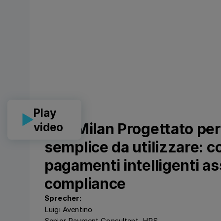
Play
CLF Milan Progettato per
video
semplice da utilizzare: c
pagamenti intelligenti as
compliance
Sprecher:
Luigi Aventino
Senior Payment Consultant, HRS