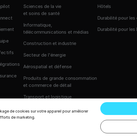
pilot
Sciences de la vie
Hôtels
et soins de santé
nnect
Durabilité pour les
Informatique,
iement
Durabilité pour les
télécommunications et médias
uipe
Construction et industrie
fectifs
Secteur de l'énergie
tégrations
Aérospatial et défense
surance
Produits de grande consommation
et commerce de détail
Transport et logistique
Gouvernement et secteur public
ckage de cookies sur votre appareil pour améliorer
 efforts de marketing.