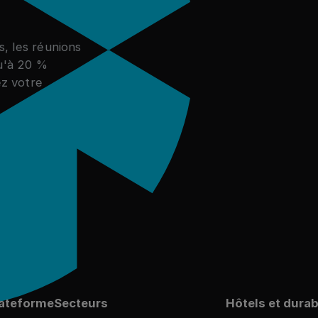
s, les réunions
qu'à 20 %
z votre
es exemples de réussite
éussite
ateforme
Secteurs
Hôtels et durabi