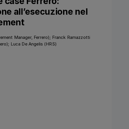
 case Ferrero:
one all’esecuzione nel
gement
rement Manager, Ferrero); Franck Ramazzotti
rero); Luca De Angelis (HRS)