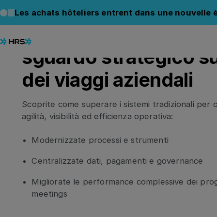
Prospettive sul Corp
Les achats hôteliers entrent dans une nouvelle è
Travel Management:
sguardo strategico su
dei viaggi aziendali
Scoprite come superare i sistemi tradizionali per
agilità, visibilità ed efficienza operativa:
Modernizzate processi e strumenti
Centralizzate dati, pagamenti e governance
Migliorate le performance complessive dei pro
meetings