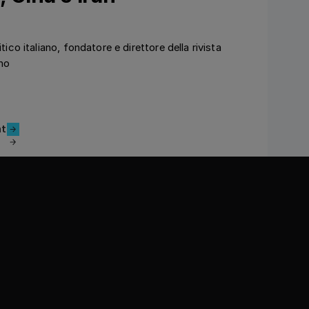
tico italiano, fondatore e direttore della rivista
no
l'enregistrement
nt