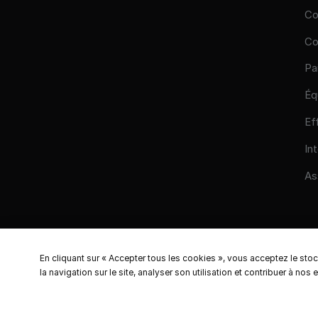
Co
Co
Pa
Éq
Ef
In
As
En cliquant sur « Accepter tous les cookies », vous acceptez le sto
la navigation sur le site, analyser son utilisation et contribuer à nos