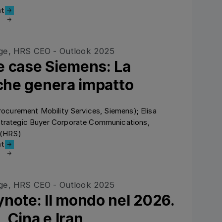
l'enregistrement
nt
e case Siemens: La
 che genera impatto
Procurement Mobility Services, Siemens); Elisa
Strategic Buyer Corporate Communications,
 (HRS)
l'enregistrement
nt
note: Il mondo nel 2026.
, Cina e Iran