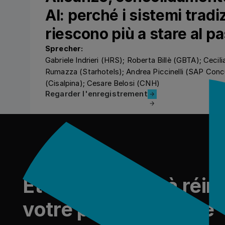
AI: perché i sistemi tradi
riescono più a stare al p
Sprecher:
Gabriele Indrieri (HRS); Roberta Billè (GBTA); Cecili
Rumazza (Starhotels); Andrea Piccinelli (SAP Concu
(Cisalpina); Cesare Belosi (CNH)
Regarder l'enregistrement
Regarder l'enregistrement
Pied de page
Êtes-vous prêt à réin
votre programme de