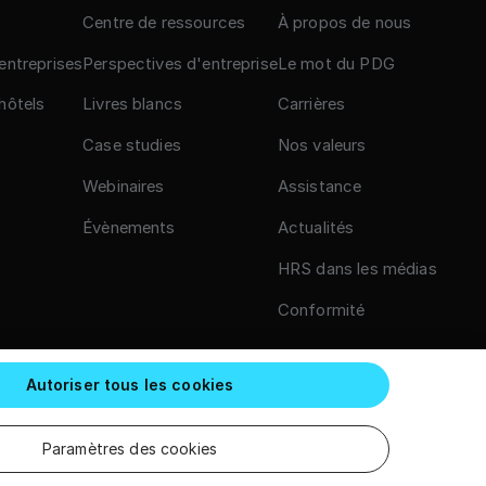
Centre de ressources
À propos de nous
 entreprises
Perspectives d'entreprise
Le mot du PDG
 hôtels
Livres blancs
Carrières
Case studies
Nos valeurs
Webinaires
Assistance
Évènements
Actualités
HRS dans les médias
Conformité
Autoriser tous les cookies
Paramètres des cookies