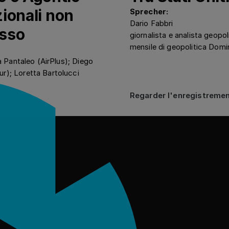
zionali non
Sprecher:
Dario Fabbri
asso
giornalista e analista geopoli
mensile di geopolitica Domi
a Pantaleo (AirPlus); Diego
r); Loretta Bartolucci
Regarder 
Regarder l'enregistreme
venter