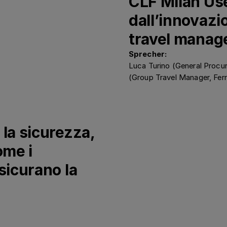
CLF Milan Use
dall’innovazi
travel mana
Sprecher:
Luca Turino (General Procu
(Group Travel Manager, Fer
 la sicurezza,
ome i
sicurano la