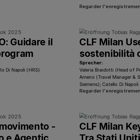
Regarder 
Regarder l'enregistreme
: Guidare il
CLF Milan Us
program
sostenibilità
Sprecher:
lo Di Napoli (HRS)
Valeria Braidotti (Head of 
Amerio (Travel Manager & 
Siemens); Catello Di Napoli
Regarder 
Regarder l'enregistreme
 movimento -
CLF Milan Key
o e Agentic
Tra Stati Uniti