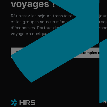
voyages ?
Réunissez les séjours transitoires, les longs séjour
et les groupes sous un même toit et réalisez jus
d'économies. Partout dans le monde. Commence
voyage en quelques clics. Allons-y !
Réservez une démo
Voir l
Réservez une démo
Voir les exemples de r
Pl