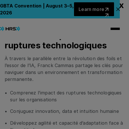
Keynote - Quand les bateaux
Learn more
GBTA Convention | August 3–5,
Learn more
Clo
2026
se sont mis à voler :
comment les organisations
doivent s’adapter aux
ruptures technologiques
À travers le parallèle entre la révolution des foils et
l’essor de l’IA, Franck Cammas partage les clés pour
naviguer dans un environnement en transformation
permanente.
Comprenez l’impact des ruptures technologiques
sur les organisations
Conjuguez innovation, data et intuition humaine
Développez agilité et capacité d’adaptation face à