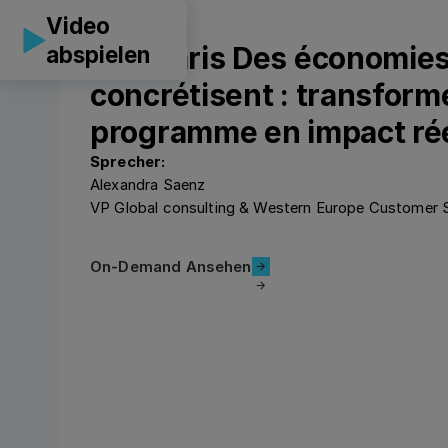
Video
CLF Paris Des économies
abspielen
concrétisent : transforme
programme en impact rée
Sprecher:
Alexandra Saenz
VP Global consulting & Western Europe Customer
On-Demand Ansehen
On-Demand Ansehen