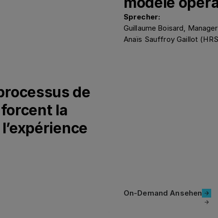
modèle opéra
Sprecher:
Guillaume Boisard, Manager
Anaïs Sauffroy Gaillot (HR
processus de
forcent la
 l’expérience
On-Demand 
On-Demand Ansehen