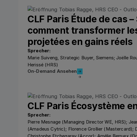
CLF Paris Étude de cas –
comment transformer le
projetées en gains réels
Sprecher:
Marie Suiveng, Strategic Buyer, Siemens; Joëlle R
Herissé (HRS)
On-Demand Ansehen
On-Demand Ansehen
CLF Paris Écosystème 
Sprecher:
Pierre Mesnage (Managing Director WE, HRS); Jea
(Amadeus Cytric); Florence Grollier (Mastercard); D
Christophe Etchegaray (Accor); Amélie Berruex (O