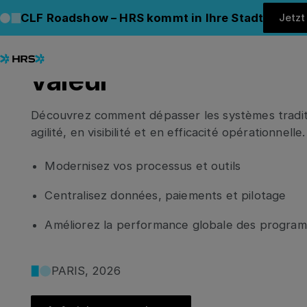
Sortir des systèmes
CLF Roadshow – HRS kommt in Ihre Stadt
Jetz
traditionnels pour gé
valeur
Découvrez comment dépasser les systèmes tradit
agilité, en visibilité et en efficacité opérationnelle.
Modernisez vos processus et outils
Centralisez données, paiements et pilotage
Améliorez la performance globale des program
PARIS, 2026