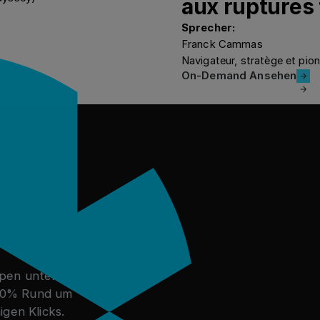
aux ruptures
Sprecher:
Franck Cammas
Navigateur, stratège et pio
On-Demand 
On-Demand Ansehen
gramm
ppen unter
 20% Rund um
gen Klicks.