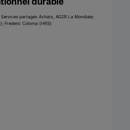
tionnel durable
 Services partagés Achats, AG2R La Mondiale;
S); Frederic Coloma (HRS)
Ansehen