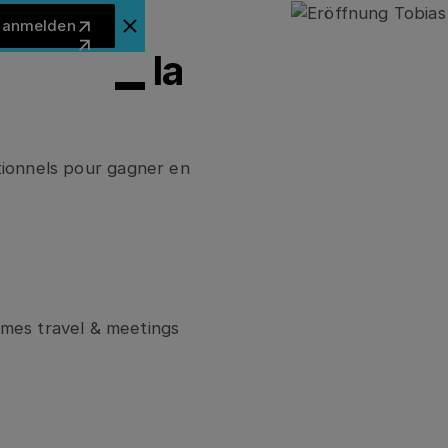
Jetzt anmelden
t anmelden
Ankündigungsbanner schließen
nérer de la
ionnels pour gagner en
mes travel & meetings