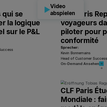
Video
 qui se
CLF Paris Rep
abspielen
r la logique
voyageurs da
l sur le P&L
piloter pour 
conformité
Sprecher:
 Success
Kevin Bonnemains
Head of Customer Success
On-Demand 
On-Demand Ansehen
CLF Paris Étu
Mondiale : fai