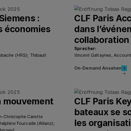
 Siemens :
CLF Paris Acc
s économies
dans l’événem
collaboration
Sprecher:
oubache (HRS); Thibault
Vincent Galtayries, Account
On-Demand 
On-Demand Ansehen
en mouvement
CLF Paris Ke
bateaux se so
n-Christophe Carette
les organisat
elphine Fourcade (Allianz);
dyssey)