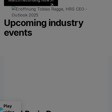
Watch recording now
Upcoming industry
events
Play
video