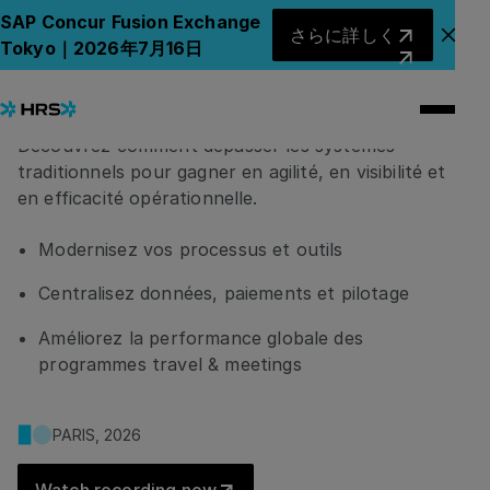
Sortir des systèmes
さらに詳しく
SAP Concur Fusion Exchange
さらに詳しく
アナ
Tokyo｜2026年7月16日
traditionnels pour générer
de la valeur
Découvrez comment dépasser les systèmes
traditionnels pour gagner en agilité, en visibilité et
en efficacité opérationnelle.
Modernisez vos processus et outils
Centralisez données, paiements et pilotage
Améliorez la performance globale des
programmes travel & meetings
PARIS, 2026
Watch recording now