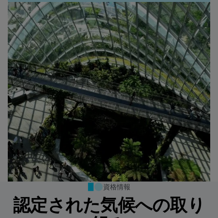
Data-Driven Transformation:
How Ströer achieved 94%
EnBW AG’s path to climate
The Road to Net Zero
How PwC Italy Reached 91%
Hotel Program Adoption with
neutrality
Online Adoption
HRS
Deutsche Telekom partnered with HRS to build a
EnBW AG partnered with HRS to digitize and
more efficient and sustainable lodging program.
PwC Italy overhauled its fragmented hotel booking
Ströer partnered with HRS to relaunch its hotel
automate its lodging program using AI-powered
資格情報
Using HRS’ digital platform and Green Stay
process by partnering with HRS to build a
travel management with an end-to-end platform
The Road to Net Zero
Data-Driven Transformation: How PwC Italy Reached 
EnBW AG’s path to climate neutrality
Global strategic lodging procurement, sustainability 
How Ströer achieved 94% Hotel Program Adoption w
insights and sustainable hotel prioritization. Through
認定された気候への取り
Initiative, the company achieved a 31% reduction in
structured, automated, and insight-based travel
that centralized spend, increased transparency,
the Lodging-as-a-Service platform and the Green
CO₂ emissions per room night, 45% cost avoidance,
ecosystem. The initiative achieved 91% online
simplified booking and payment, and boosted