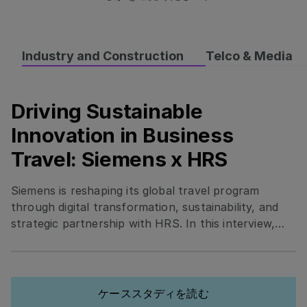
Industry and Construction
Telco & Media
Driving Sustainable
Driving Sustainable Innovation in Business Travel: Si
Innovation in Business
Travel: Siemens x HRS
Siemens is reshaping its global travel program
through digital transformation, sustainability, and
strategic partnership with HRS. In this interview,
Elisa Amerio shares how Siemens standardized
tools, integrated smart technology, and prioritized
eco-certified hotels to boost efficiency, traveler
satisfaction, and cost transparency.
ケーススタディを読む