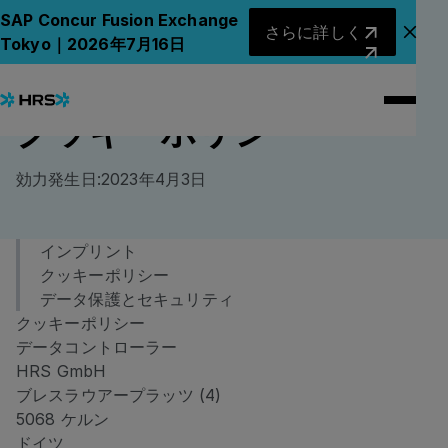
さらに詳しく
SAP Concur Fusion Exchange
さらに詳しく
アナ
Tokyo｜2026年7月16日
クッキーポリシー
効力発生日:2023年4月3日
インプリント
インプリント
クッキーポリシー
クッキーポリシー
データ保護とセキュリティ
クッキーポリシー
データ保護とセキュリティ
データコントローラー
HRS GmbH
ブレスラウアープラッツ (4)
5068 ケルン
ドイツ