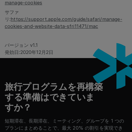
manage-cookies
サファ
リ:
https://support.apple.com/guide/safari/manage-
cookies-and-website-data-sfri11471/mac
バージョン v1.1
発効日:2020年12月2日
フッター
旅行プログラムを再構築
する準備はできていま
すか？
短期滞在、長期滞在、ミーティング、グループを 1 つの
プランにまとめることで、最大 20% の割引を実現でき