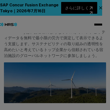
グリーンステイの
さらに詳しく
SAP Concur Fusion Exchange
さらに詳しく
アナ
Tokyo｜2026年7月16日
取り組みについて知る
足跡を共有して、新しいチャンスを切り開きましょう。
Green Stayは、お客様のようなホテルがサステナビリテ
ィデータを無料で最小限の労力で測定して表示できるよ
う支援します。サステナビリティの取り組みの透明性を
高めたいと考えているトップ企業から信頼されている宿
泊施設のグローバルネットワークに参加しましょう。