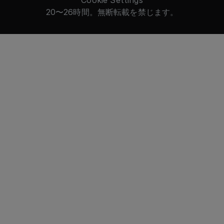
directly on the Green Stay Audit Platform.
20〜26時間。無断転載を禁じます。