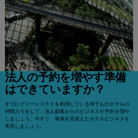
Data-Driven Transformation:
How Ströer achieved 94%
EnBW AG’s path to climate
The Road to Net Zero
How PwC Italy Reached 91%
Hotel Program Adoption with
neutrality
Online Adoption
HRS
Deutsche Telekom partnered with HRS to build a
EnBW AG partnered with HRS to digitize and
more efficient and sustainable lodging program.
PwC Italy overhauled its fragmented hotel booking
Ströer partnered with HRS to relaunch its hotel
法人の予約を増やす準備
automate its lodging program using AI-powered
Using HRS’ digital platform and Green Stay
process by partnering with HRS to build a
travel management with an end-to-end platform
The Road to Net Zero
Data-Driven Transformation: How PwC Italy Reached 
EnBW AG’s path to climate neutrality
Global strategic lodging procurement, sustainability 
How Ströer achieved 94% Hotel Program Adoption w
insights and sustainable hotel prioritization. Through
Initiative, the company achieved a 31% reduction in
はできていますか？
structured, automated, and insight-based travel
that centralized spend, increased transparency,
the Lodging-as-a-Service platform and the Green
CO₂ emissions per room night, 45% cost avoidance,
92%
ecosystem. The initiative achieved 91% online
simplified booking and payment, and boosted
Stay Initiative, the company reduced CO₂ emissions
-28%
and 95% online adoption. With clear goals to cut
Global strategic lodging
adoption, streamlined compliance, and delivered
compliance. The company achieved 94% online
15%
85%
by 28%, increased program adoption by 33%, and
すでにグリーンステイを利用している何千ものホテルの
CO₂ emissions by 55% by 2030 and reach net zero
Green Stay Hotels in program
measurable savings through data-driven
adoption, 7.5% savings, 97% digital payment
procurement, sustainability
gained full transparency over lodging spend —
仲間入りをして、法人顧客からのビジネスや予約を増や
by 2040, Deutsche Telekom continues advancing
CO2 Emission Reduction
31%
transformation.
adoption, and strong sustainability and quality
supporting its goal of becoming climate-neutral by
hotel spend optimization
Spend Coverage
しましょう。今すぐ、将来を見据えたホテルビジネスを
sustainable corporate travel.
& enhanced adoption
98%
metrics across its lodging program.
2035.
91%
7.5%
実現しましょう。
Reduction of CO2 Per Room Night
VCC Acceptance
Groupe Adeo partnered with HRS to centralize