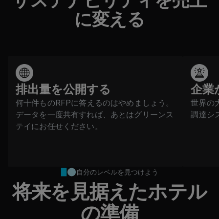
サステナビリティを売上
に変える
排出量を公開する
企業
何十件ものRFPに答えるのはやめましょう。
世界の
データを一度共有すれば、あとはグリーンス
調達シ
テイにお任せください。
自分のレベルを見つけよう
将来を見据えたホテル
の準備