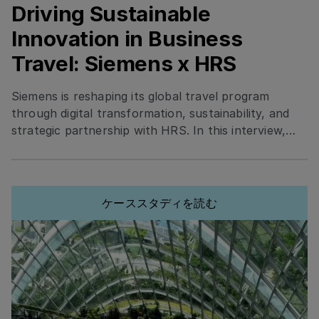
Driving Sustainable
Driving Sustainable Innovation in Business Travel: Si
Innovation in Business
Travel: Siemens x HRS
Siemens is reshaping its global travel program
through digital transformation, sustainability, and
strategic partnership with HRS. In this interview,
Elisa Amerio shares how Siemens standardized
tools, integrated smart technology, and prioritized
eco-certified hotels to boost efficiency, traveler
satisfaction, and cost transparency.
ケーススタディを読む