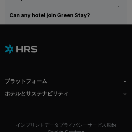
corporate clients and travelers. By joining,
Green Stay calculates a Product Carbon
your hotel gains visibility among global
Can any hotel join Green Stay?
Footprint (Scope 1, 2, and partial Scope 3 per
organizations with clear sustainability goals,
ISO 14067) for a hotel stay, in line with the
フッター
while contributing to more transparent and
Yes. All hotels connected to the HRS
Greenhouse Gas Protocol, ensuring
responsible travel decisions.
platform can participate, regardless of size,
consistent and comparable results across
Participation is free of charge and offers
brand, or location. The process is
participating properties.
several benefits:
straightforward, voluntary, and entirely free
of charge.
Demonstrate your environmental
You can get started today via the Green Stay
commitment with standardized and
Audit Platform or consult your HRS Account
comparable data.
Manager for further assistance.
Benchmark your performance against
プラットフォーム
hotels in your region.
Access insights that support cost and
ホテルとサステナビリティ
resource efficiency improvements.
Meet corporate clients’ data needs for
Scope 3 emission reporting.
You can find detailed information in the
インプリント
データプライバシー
サービス規約
Green Stay Knowledge Hub or register
Cookie Settings