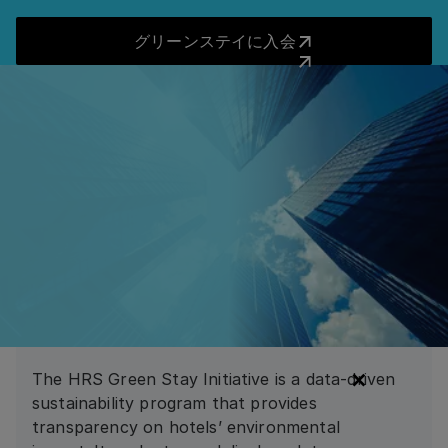
45%
online adoption
Savings
33%
procurement, increase program adoption, and
グリーンステイに入会
>20,000
94%
グリーンステイに入会
reduce travel-related emissions. Through end-to-
Cost Avoidance vs Public Market Rates
Program Adoption Growth
end lodging management, improved payment
よくあるご質問
transaction shift in annual bookings moved online
Program Compliance
solutions, and sustainability-focused processes, the
98%
ホテル
group achieved significant cost avoidance, an 84%
ケーススタディを読む
ケーススタディを読む
adoption rate, a 10% CO₂ reduction per room night,
VCC Acceptance
ケーススタディを読む
ケーススタディを読む
and 98% VCC acceptance.
すべての質問に答えました。
84%
program adoptionvs 34%before HRS
-6.5%
Introduction to the HRS Green Stay
Joining
Initiative
cost avoidance vs public rates
What is the HRS Green Stay Initiative?
ケーススタディを読む
The HRS Green Stay Initiative is a data-driven
sustainability program that provides
transparency on hotels’ environmental