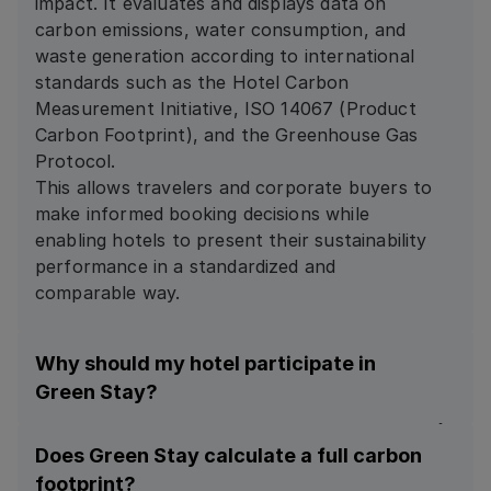
impact. It evaluates and displays data on
carbon emissions, water consumption, and
waste generation according to international
standards such as the Hotel Carbon
Measurement Initiative, ISO 14067 (Product
Carbon Footprint), and the Greenhouse Gas
Protocol.
This allows travelers and corporate buyers to
make informed booking decisions while
enabling hotels to present their sustainability
performance in a standardized and
comparable way.
Why should my hotel participate in
Green Stay?
The HRS Green Stay Initiative helps hotels
Does Green Stay calculate a full carbon
showcase their sustainability performance
footprint?
where it matters most — directly in front of