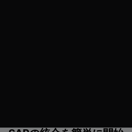
Data-driven decisions
Unified data in HRS Copilot and Concur
dashboards give you real-time insights on cost,
sustainability, or supplier performance.
Regulatory & tax compliance
Automated invoice validation and audit trail
support global accounting standards and
CSRD/ESG reporting.