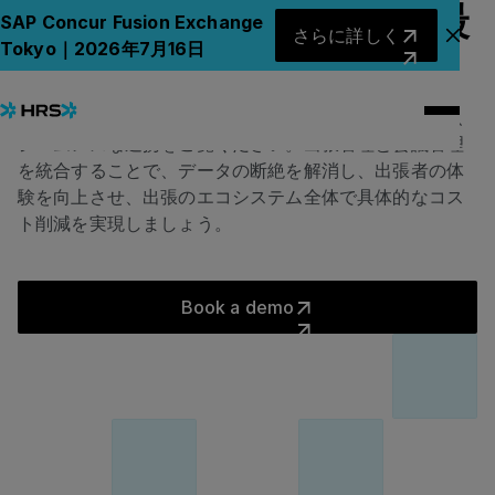
HRS で SAPコンカーを最
さらに詳しく
SAP Concur Fusion Exchange
さらに詳しく
アナ
Tokyo｜2026年7月16日
大限に活用しましょう
SAPコンカーと HRSが公式パートナーとして実現する、
シームレスな連携をご覧ください。出張管理と会議管理
を統合することで、データの断絶を解消し、出張者の体
験を向上させ、出張のエコシステム全体で具体的なコス
ト削減を実現しましょう。
Book a demo
Book a demo