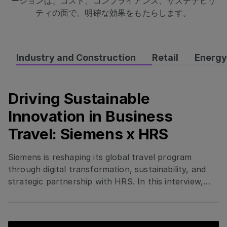
ーションは、コスト、コンプライアンス、サステナビリ
ティの面で、明確な効果をもたらします。
Industry and Construction
Retail
Energy
Driving Sustainable
Driving Sustainable Innovation in Business Travel: Si
Innovation in Business
Travel: Siemens x HRS
Siemens is reshaping its global travel program
through digital transformation, sustainability, and
strategic partnership with HRS. In this interview,
Elisa Amerio shares how Siemens standardized
tools, integrated smart technology, and prioritized
eco-certified hotels to boost efficiency, traveler
Read the Case Study