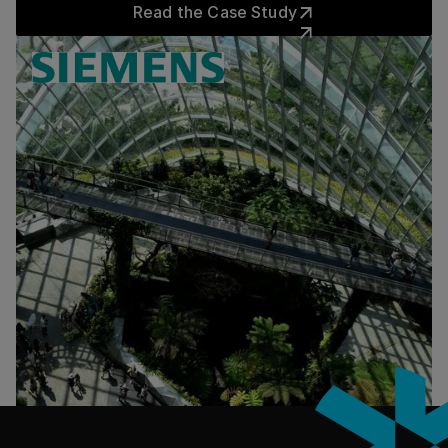
satisfaction, and cost transparency.
Read the Case Study
Data-Driven Transformation:
EnBW AG’s path to climate
How PwC Italy Reached 91%
neutrality
Online Adoption
EnBW AG partnered with HRS to digitize and
PwC Italy overhauled its fragmented hotel booking
automate its lodging program using AI-powered
フッター
process by partnering with HRS to build a
Global strategic lodging procurement, sustainability 
EnBW AG’s path to climate neutrality
Data-Driven Transformation: How PwC Italy Reached 
insights and sustainable hotel prioritization. Through