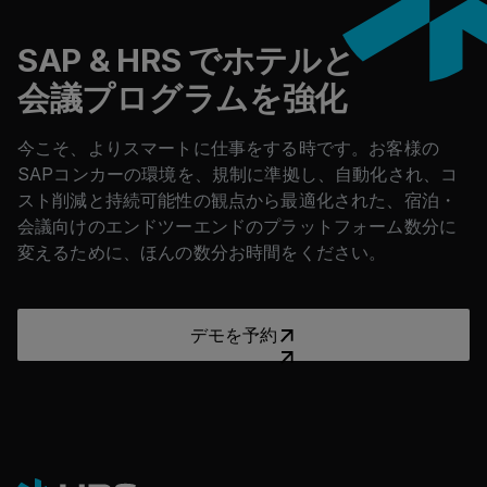
structured, automated, and insight-based travel
the Lodging-as-a-Service platform and the Green
ecosystem. The initiative achieved 91% online
Stay Initiative, the company reduced CO₂ emissions
-28%
Global strategic lodging
SAP & HRS でホテルと
adoption, streamlined compliance, and delivered
15%
by 28%, increased program adoption by 33%, and
measurable savings through data-driven
procurement, sustainability
会議プログラムを強化
gained full transparency over lodging spend —
CO2 Emission Reduction
transformation.
supporting its goal of becoming climate-neutral by
hotel spend optimization
& enhanced adoption
98%
2035.
91%
今こそ、よりスマートに仕事をする時です。お客様の
SAPコンカーの環境を、規制に準拠し、自動化され、コ
VCC Acceptance
Groupe Adeo partnered with HRS to centralize
スト削減と持続可能性の観点から最適化された、宿泊・
online adoption
33%
procurement, increase program adoption, and
会議向けのエンドツーエンドのプラットフォーム数分に
>20,000
reduce travel-related emissions. Through end-to-
変えるために、ほんの数分お時間をください。
Program Adoption Growth
end lodging management, improved payment
transaction shift in annual bookings moved online
solutions, and sustainability-focused processes, the
98%
group achieved significant cost avoidance, an 84%
デモを予約
Read the Case Study
デモを予約
Read the Case Study
Read the Case Study
adoption rate, a 10% CO₂ reduction per room night,
VCC Acceptance
Read the Case Study
and 98% VCC acceptance.
84%
program adoptionvs 34%before HRS
-6.5%