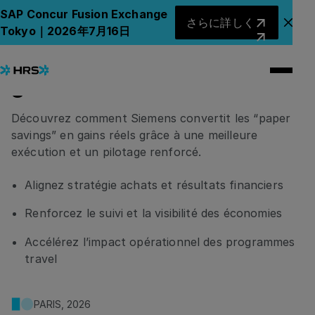
Étude de cas – Siemens :
さらに詳しく
SAP Concur Fusion Exchange
さらに詳しく
アナ
Tokyo｜2026年7月16日
comment transformer les
économies projetées en
gains réels
Découvrez comment Siemens convertit les “paper
savings” en gains réels grâce à une meilleure
exécution et un pilotage renforcé.
Alignez stratégie achats et résultats financiers
Renforcez le suivi et la visibilité des économies
Accélérez l’impact opérationnel des programmes
travel
PARIS, 2026