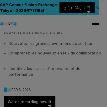
Écosystème en mouvement
さらに詳しく
SAP Concur Fusion Exchange
さらに詳しく
アナ
Tokyo｜2026年7月16日
Découvrez comment les acteurs du travel, du
paiement, de l’assurance et de l’hospitality
réinventent leurs modèles pour répondre aux
nouvelles attentes du marché :
Décryptez les grandes évolutions du secteur
Comprenez les nouveaux enjeux de collaboration
Identifiez les leviers d’innovation et de
performance
PARIS, 2026
Watch recording now
Watch recording now