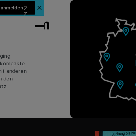
Jetzt anmelden
t anmelden
Ankündigungsbanner schließen
g Forum
ging
f kompakte
mit anderen
h den
atz.