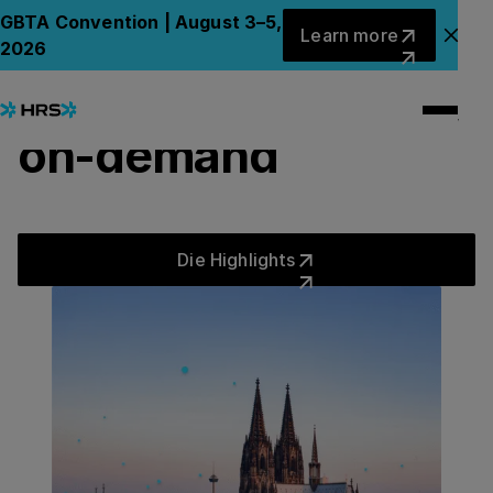
KÖLN, 2025
Learn more
GBTA Convention | August 3–5,
Learn more
Corporate Lodging
Clo
2026
Forum deutschland,
on-demand
Die Highlights
Die Highlights