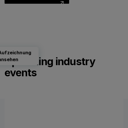
Aufzeichnung
Upcoming industry
ansehen
events