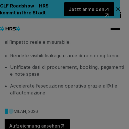
Come l'IA trasforma le
Jetzt anmelden
CLF Roadshow – HRS
Jetzt anmelden
Ank
kommt in Ihre Stadt
negoziazioni in risparmi reali
Scoprite come evolvere dall’hotel program
tradizionale a un modello di governance orientato
all’impatto reale e misurabile.
Rendete visibili leakage e aree di non compliance
Unificate dati di procurement, booking, pagamenti
e note spese
Accelerate l’esecuzione operativa grazie all’AI e
all’automazione
MILAN, 2026
Aufzeichnung ansehen
Aufzeichnung ansehen