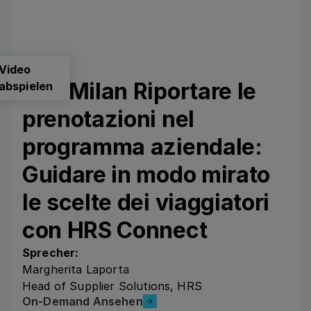
Video
CLF Milan Riportare le
abspielen
prenotazioni nel
programma aziendale:
Guidare in modo mirato
le scelte dei viaggiatori
con HRS Connect
Sprecher:
Margherita Laporta
Head of Supplier Solutions, HRS
On-Demand Ansehen
On-Demand Ansehen