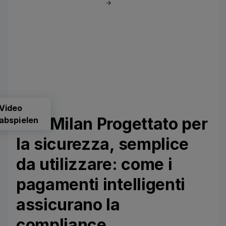
Video
CLF Milan Progettato per
abspielen
la sicurezza, semplice
da utilizzare: come i
pagamenti intelligenti
assicurano la
compliance