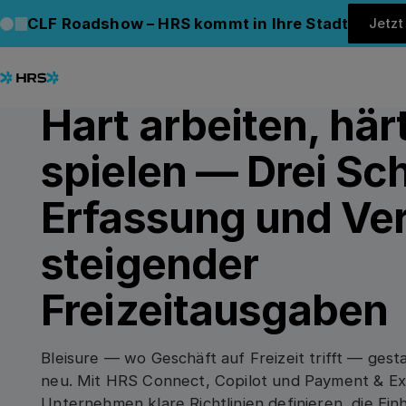
Back to Blog
Back to Blog
CLF Roadshow – HRS kommt in Ihre Stadt
Jetz
27.10.2025
/
4
min read
CONNECT
Hart arbeiten, här
spielen — Drei Sch
Erfassung und Ve
steigender
Freizeitausgaben
Bleisure — wo Geschäft auf Freizeit trifft — gest
neu. Mit HRS Connect, Copilot und Payment & E
Unternehmen klare Richtlinien definieren, die Ein