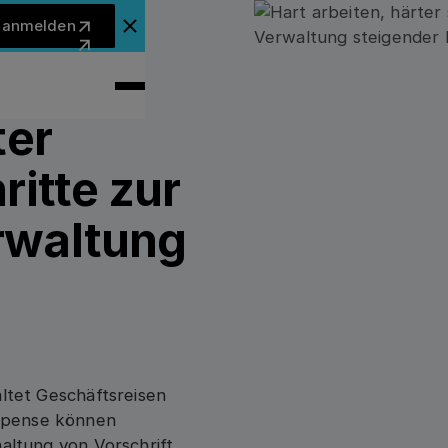
Jetzt anmelden
t anmelden
Ankündigungsbanner schließen
ter
ritte zur
rwaltung
altet Geschäftsreisen
xpense können
haltung von Vorschriften