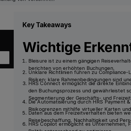
 Reisen in einen
keit und Kundenbindung
Key Takeaways
Wichtige Erkenn
Bleisure ist zu einem gängigen Reiseverha
berichten von erhöhten Buchungen.
Unklare Richtlinien führen zu Compliance-
Risiken; klare Rahmenbedingungen sind uner
HRS Connect ermöglicht die direkte Einbin
den Buchungsprozess und gewährleistet so
Segmentierung der Geschäfts- und Freizei
Die Automatisierung durch HRS Payment & 
Risikogrenzen mithilfe virtueller Karten un
Daten aus dem Freizeitverhalten bieten wer
Reisebeschaffung, Nachhaltigkeit und Per
HRS Copilot ermöglicht es Unternehmen, Fr