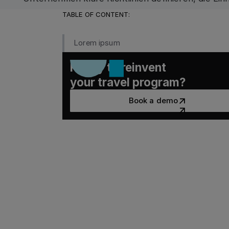
automatisieren und Daten nutzen, um kombinierte
TABLE OF CONTENT:
messbaren Vorteil für Zufriedenheit, Nachhaltig
zu verwandeln.
Lorem ipsum
Ready to reinvent
your travel program?
Book a demo
Book a demo