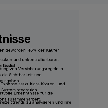
tnisse
lten geworden. 46% der Käufer
Lücken und unkontrollierbaren
lässlich.
dung von Versicherungsregeln in
 die Sichtbarkeit und
tausgaben.
Expense setzt klare Kosten- und
d Systemintegration.
tvolle Erkenntnisse für die
sonalzusammenarbeit.
eizeittrends zu analysieren und ihre