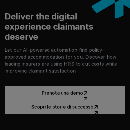
modifica verrà comunicata immediatamente a
tutti gli stakeholder e i pagamenti verranno
Deliver the digital
riemessi di conseguenza.
experience claimants
deserve
Let our AI-powered automation find policy-
approved accommodation for you. Discover how
leading insurers are using HRS to cut costs while
improving claimant satisfaction
Prenota una demo
Prenota una demo
Scopri le storie di successo
Scopri le storie di successo