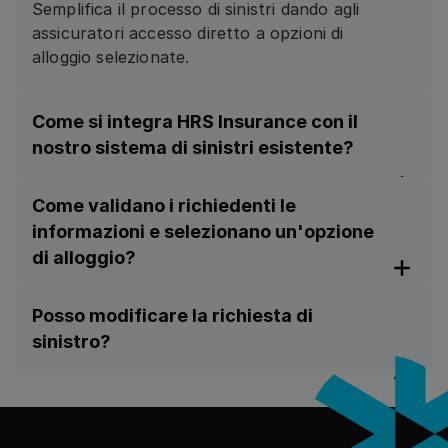
Semplifica il processo di sinistri dando agli
assicuratori accesso diretto a opzioni di
alloggio selezionate.
Come si integra HRS Insurance con il
nostro sistema di sinistri esistente?
HRS Insurance può connettersi al vostro
Come validano i richiedenti le
sistema di sinistri tramite API. L'Agente Sinistri
informazioni e selezionano un'opzione
Assicurativi crea una richiesta con i dettagli
di alloggio?
del caso rilevanti (numero sinistro, info
richiedente, dettagli proprietà) sulla
I richiedenti ricevono un'email con le opzioni
piattaforma HRS Insurance.
Posso modificare la richiesta di
di alloggio e effettuano la loro selezione. Non
sinistro?
appena la prenotazione è finalizzata, il
richiedente riceve la conferma e il fornitore di
Sì. Gli agenti assicurativi possono modificare
alloggio riceve i dettagli della prenotazione.
le date della richiesta direttamente sulla
Piè di pagina
piattaforma HRS Insurance. Qualsiasi