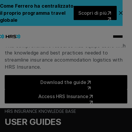
User Resource Hub
Come Ferrero ha centralizzato
Scopri di più
il proprio programma travel
Scopri di più
Chiu
HRS Insurance
globale
Knowledge Hub Base
This comprehensive resource hub equips users with
the knowledge and best practices needed to
streamline insurance accommodation logistics with
HRS Insurance.
Download the guide
Download the guide
Access HRS Insurance
Access HRS Insurance
HRS INSURANCE KNOWLEDGE BASE
USER GUIDES