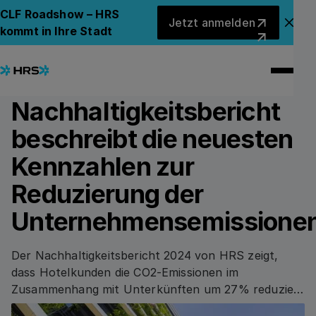
Back to News
Back to News
Jetzt anmelden
CLF Roadshow – HRS
Jetzt anmelden
Ank
kommt in Ihre Stadt
05.09.2024
SUSTAINABILITY
Der neue HRS-
Nachhaltigkeitsbericht
beschreibt die neuesten
Kennzahlen zur
Reduzierung der
Unternehmensemissione
Der Nachhaltigkeitsbericht 2024 von HRS zeigt,
dass Hotelkunden die CO2-Emissionen im
Zusammenhang mit Unterkünften um 27% reduziert
haben.