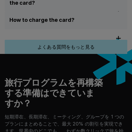
the card?
the unique card number, expiry date, and
CVV for the particular transaction and is no
The card number, expiry date and CVV code
physical card.
How to charge the card?
are required.
The Hotel has to enter the details of the VCC
inexactly the same way as they would with a
physical credit card. The Credit Card Terminal
よくある質問をもっと見る
needs to have the possibility to process both:
フッター
Card-Not-Present (CNP) transactions & Card
Present (CP) transactions.
旅行プログラムを再構築
する準備はできていま
すか？
短期滞在、長期滞在、ミーティング、グループを 1 つの
プランにまとめることで、最大 20% の割引を実現でき
ます。世界中のどこでも。 わずか数クリックで旅を始