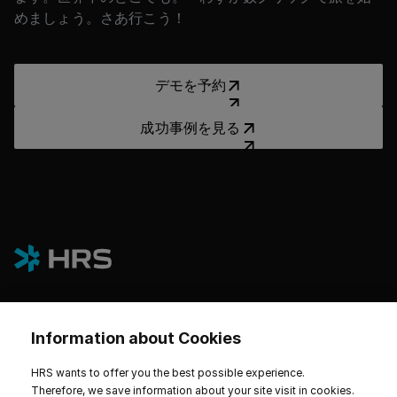
めましょう。さあ行こう！
デモを予約
デモを予約
成功事例を見る
成功事例を見る
Information about Cookies
プラットフォーム
HRS wants to offer you the best possible experience.
ホテルとサステナビリティ
Therefore, we save information about your site visit in cookies.