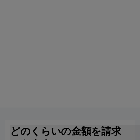
い。支払い手順の各セクションに記載されていま
す。
請求書の発行と送信
請求書を正しく発行して送付する方法の詳細につい
ては、支払い指示書をご覧ください。適切な処理と
遵守を確保するためには、ホテルが指示どおりにこ
れらの指示に従うことが不可欠です。
どのくらいの金額を請求