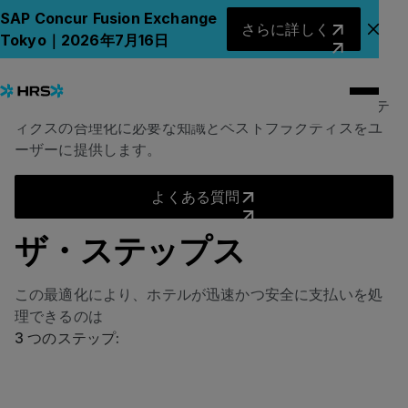
バーチャルクレジットカード (VCC)
さらに詳しく
SAP Concur Fusion Exchange
さらに詳しく
アナ
Tokyo｜2026年7月16日
支払いプロセスの簡略化
この包括的なリソースハブは、HRS による旅行ロジステ
ィクスの合理化に必要な知識とベストプラクティスをユ
ーザーに提供します。
よくある質問
よくある質問
ザ・ステップス
この最適化により、ホテルが迅速かつ安全に支払いを処
理できるのは
3 つのステップ: