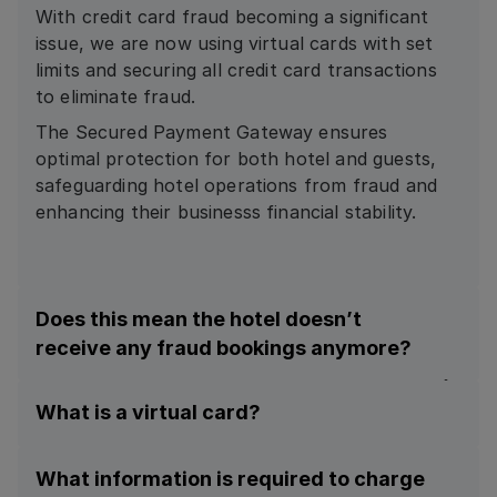
With credit card fraud becoming a significant
issue, we are now using virtual cards with set
limits and securing all credit card transactions
to eliminate fraud.
The Secured Payment Gateway ensures
optimal protection for both hotel and guests,
safeguarding hotel operations from fraud and
enhancing their businesss financial stability.
Does this mean the hotel doesn’t
receive any fraud bookings anymore?
With VCC bookings, yes, the risk of fraud is
What is a virtual card?
eliminated because the payment is secure,
single-use, and tied to the specific
A virtual card works in the same way as any
reservation.
What information is required to charge
other credit card except it is generated with