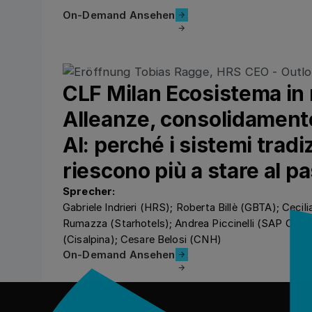
On-Demand Ansehen
On-Demand Ansehen
CLF Milan Ecosistema in
Alleanze, consolidament
AI: perché i sistemi tradi
riescono più a stare al p
Sprecher:
Gabriele Indrieri (HRS); Roberta Billè (GBTA); Cecili
Rumazza (Starhotels); Andrea Piccinelli (SAP Concu
(Cisalpina); Cesare Belosi (CNH)
On-Demand Ansehen
On-Demand Ansehen
フッター