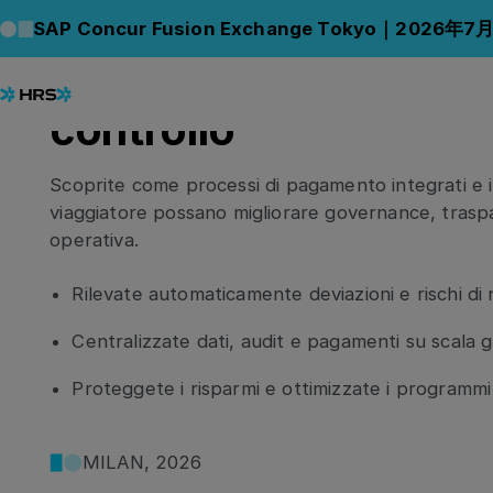
Pagamenti intelligenti
SAP Concur Fusion Exchange Tokyo｜2026年7
garantire compliance
controllo
Scoprite come processi di pagamento integrati e inv
viaggiatore possano migliorare governance, trasp
operativa.
Rilevate automaticamente deviazioni e rischi d
Centralizzate dati, audit e pagamenti su scala
Proteggete i risparmi e ottimizzate i programmi
MILAN, 2026