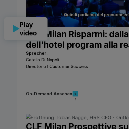
Play
CLF Milan Risparmi: dalla
video
dell‘hotel program alla re
Sprecher:
Catello Di Napoli
Director of Customer Success
On-Demand Ansehen
On-Demand Ansehen
CLF Milan Prospettive su