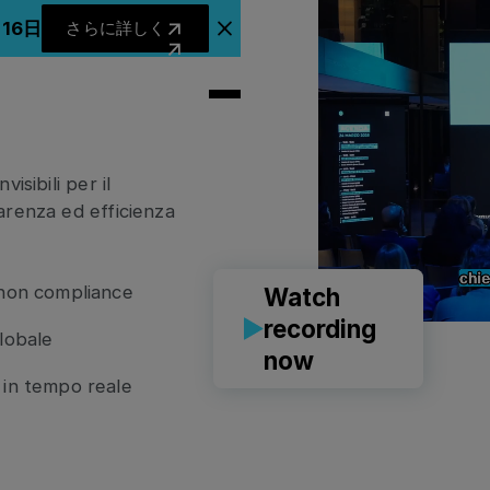
 per
さらに詳しく
月16日
さらに詳しく
アナウンスバナーを閉じる
 e
isibili per il
arenza ed efficienza
i non compliance
Watch
recording
 globale
now
 in tempo reale