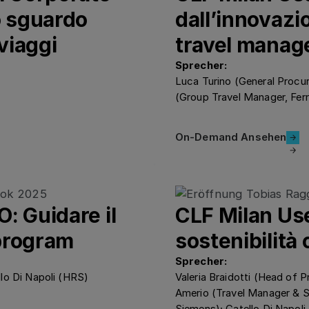
 sguardo
dall’innovazi
viaggi
travel mana
Sprecher:
Luca Turino (General Procu
(Group Travel Manager, Fer
On-Demand 
On-Demand Ansehen
: Guidare il
CLF Milan Us
program
sostenibilità
Sprecher:
lo Di Napoli (HRS)
Valeria Braidotti (Head of 
Amerio (Travel Manager & 