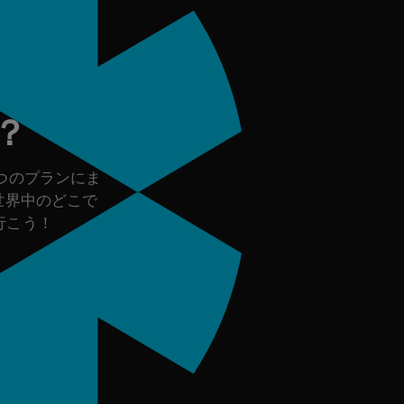
築する
？
つのプランにま
世界中のどこで
行こう！