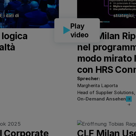
Play
 logica
CLF Milan Rip
video
altà
nel programm
modo mirato l
con HRS Con
Sprecher:
Margherita Laporta
Head of Supplier Solutions
On-Demand 
On-Demand Ansehen
l Corporate
CLF Milan Use