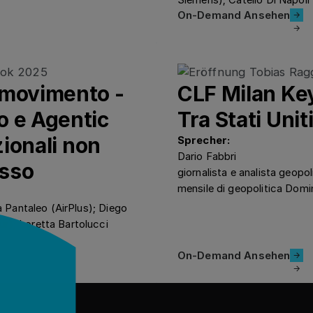
Siemens); Catello Di Napoli
On-Demand 
On-Demand Ansehen
 movimento -
CLF Milan Key
o e Agentic
Tra Stati Uniti
zionali non
Sprecher:
Dario Fabbri
asso
giornalista e analista geopoli
mensile di geopolitica Domi
a Pantaleo (AirPlus); Diego
r); Loretta Bartolucci
On-Demand 
On-Demand Ansehen