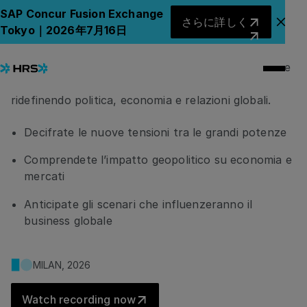
Il mondo nel 2026. Tra Stati
さらに詳しく
SAP Concur Fusion Exchange
さらに詳しく
アナ
Tokyo｜2026年7月16日
Uniti, Cina e Iran
Dario Fabbri analizzerà gli scenari internazionali e le
dinamiche tra Stati Uniti, Cina e Iran che stanno
ridefinendo politica, economia e relazioni globali.
Decifrate le nuove tensioni tra le grandi potenze
Comprendete l’impatto geopolitico su economia e
mercati
Anticipate gli scenari che influenzeranno il
business globale
MILAN, 2026
Watch recording now
Watch recording now