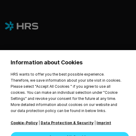
プラットフォーム
Information about Cookies
ホテルとサステナビリティ
HRS wants to offer you the best possible experience.
Therefore, we save information about your site visit in cookies.
Please select "Accept All Cookies " if you agree to use all
cookies. You can make an individual selection under "Cookie
Settings" and revoke your consent for the future at any time.
インプリント
データプライバシー
サービス規約
More detailed information about cookies on our website and
Cookie Settings
our data protection policy can be found in below links.
20〜26時間。無断転載を禁じます。
Cookie-Policy
|
Data Protection & Security
|
Imprint