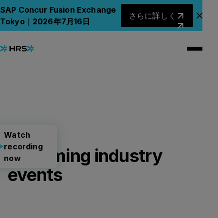
さらに詳しく
SAP Concur Fusion Exchange
さらに詳しく
アナ
Tokyo｜2026年7月16日
Watch recording now
Watch recording now
Watch
recording
Upcoming industry
now
events