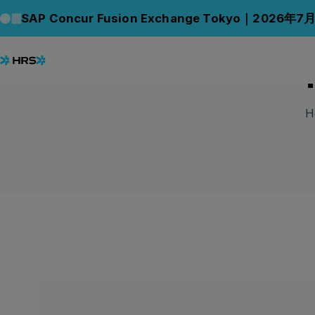
SAP Concur Fusion Exchange Tokyo｜2026年7
HRS: 
H