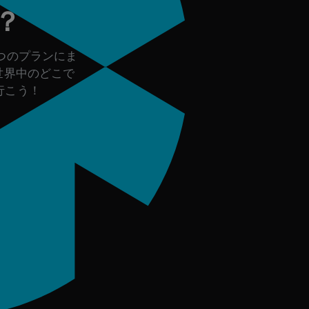
？
つのプランにま
世界中のどこで
行こう！