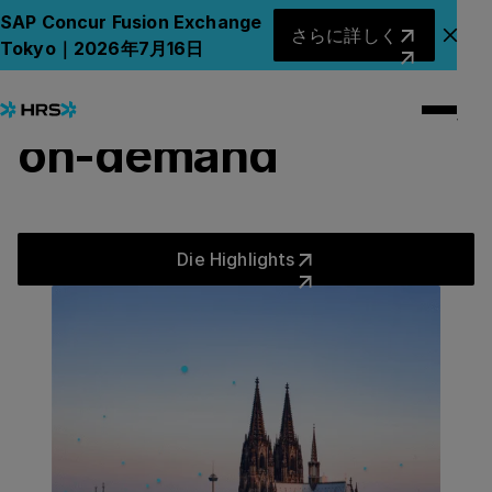
KÖLN, 2025
さらに詳しく
SAP Concur Fusion Exchange
さらに詳しく
Corporate Lodging
アナ
Tokyo｜2026年7月16日
Forum deutschland,
on-demand
Die Highlights
Die Highlights